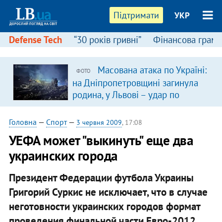
Підтримати
УКР
Defense Tech
“30 років гривні”
Фінансова грамо
Масована атака по Україні:
ФОТО
на Дніпропетровщині загинула
родина, у Львові – удар по
багатоповерхівках
(доповнюється)
Головна
—
Спорт
—
3 червня 2009
, 17:08
УЕФА может "выкинуть" еще два
украинских города
Президент Федерации футбола Украины
Григорий Суркис не исключает, что в случае
неготовности украинских городов формат
проведения финальной части Евро-2012