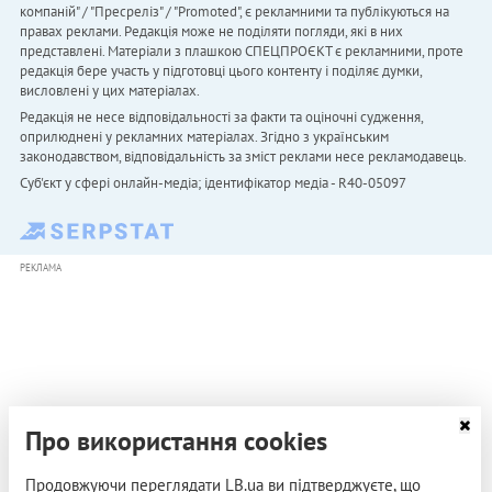
компаній" / "Пресреліз" / "Promoted", є рекламними та публікуються на
правах реклами. Редакція може не поділяти погляди, які в них
представлені. Матеріали з плашкою СПЕЦПРОЄКТ є рекламними, проте
редакція бере участь у підготовці цього контенту і поділяє думки,
висловлені у цих матеріалах.
Редакція не несе відповідальності за факти та оціночні судження,
оприлюднені у рекламних матеріалах. Згідно з українським
законодавством, відповідальність за зміст реклами несе рекламодавець.
Cуб'єкт у сфері онлайн-медіа; ідентифікатор медіа - R40-05097
РЕКЛАМА
Про використання cookies
Продовжуючи переглядати LB.ua ви підтверджуєте, що