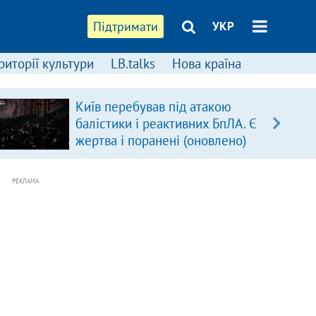
Підтримати
УКР
риторії культури
LB.talks
Нова країна
Київ перебував під атакою
балістики і реактивних БпЛА. Є
жертва і поранені (оновлено)
РЕКЛАМА