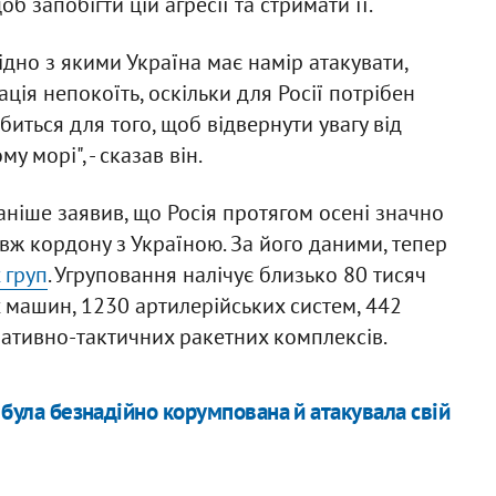
б запобігти цій агресії та стримати її.
згідно з якими Україна має намір атакувати,
ція непокоїть, оскільки для Росії потрібен
обиться для того, щоб відвернути увагу від
у морі", - сказав він.
ніше заявив, що Росія протягом осені значно
вж кордону з Україною. За його даними, тепер
 груп
. Угруповання налічує близько 80 тисяч
х машин, 1230 артилерійських систем, 442
еративно-тактичних ракетних комплексів.
 була безнадійно корумпована й атакувала свій