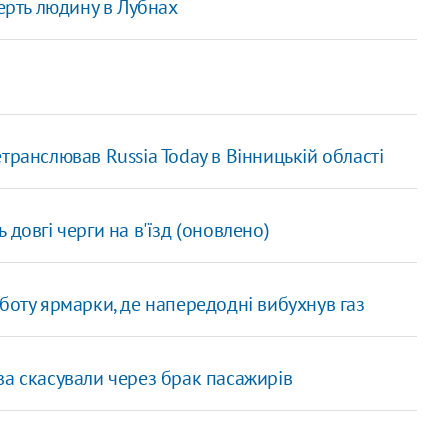
мерть людину в Лубнах
транслював Russia Today в Вінницькій області
 довгі черги на в'їзд (оновлено)
боту ярмарки, де напередодні вибухнув газ
ва скасували через брак пасажирів