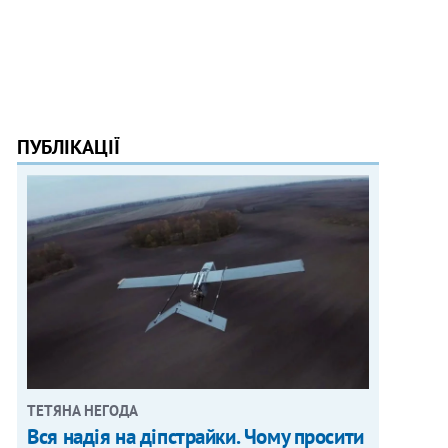
ПУБЛІКАЦІЇ
ТЕТЯНА НЕГОДА
Вся надія на діпстрайки. Чому просити