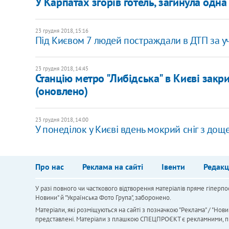
У Карпатах згорів готель, загинула одн
23 грудня 2018, 15:16
Під Києвом 7 людей постраждали в ДТП за у
23 грудня 2018, 14:45
Станцію метро "Либідська" в Києві зак
(оновлено)
23 грудня 2018, 14:00
У понеділок у Києві вдень мокрий сніг з доще
Про нас
Реклама на сайті
Івенти
Редакц
У разі повного чи часткового відтворення матеріалів пряме гіперпо
Новини" й "Українська Фото Група", заборонено.
Матеріали, які розміщуються на сайті з позначкою "Реклама" / "Нови
представлені. Матеріали з плашкою СПЕЦПРОЄКТ є рекламними, проте