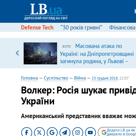
Defense Tech
“30 років гривні”
Фінансова
ового
Масована атака по
ФОТО
ій
Україні: на Дніпропетровщині
загинула родина, у Львові –
удар по багатоповерхівках
(доповнюється)
Головна
—
Суспільство
—
Війна
—
23 грудня 2018
, 22:07
Волкер: Росія шукає привід
України
Американський представник вважає можл
Додати LB.ua як
джерело в Googl