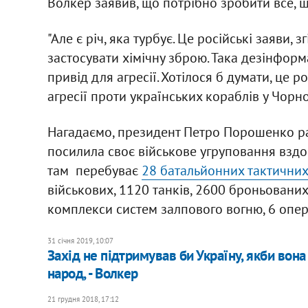
Волкер заявив, що потрібно зробити все, що
"Але є річ, яка турбує. Це російські заяви, 
застосувати хімічну зброю. Така дезінформа
привід для агресії. Хотілося б думати, це р
агресії проти українських кораблів у Чорном
Нагадаємо, президент Петро Порошенко ра
посилила своє військове угруповання вздо
там перебуває
28 батальйонних тактичних
військових, 1120 танків, 2600 броньовани
комплекси систем залпового вогню, 6 оп
31 січня 2019, 10:07
Захід не підтримував би Україну, якби вона
народ, - Волкер
21 грудня 2018, 17:12