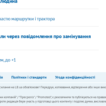
а людина
частю маршрутки і трактора
рили через повідомлення про замінування
м, до +1
ія
Політики і стандарти
Угода конфіденційності
силання на LB.ua обов'язкове! Передрук, копіювання, відтворення або інше вико
ни компаній" / "Пресреліз" / "Promoted", є рекламними та публікуються на права
 редакція бере участь у підготовці цього контенту і поділяє думки, висловле