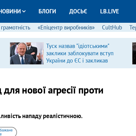
НОВИНИ
БЛОГИ
ДОСЬЄ
LB.LIVE
 грамотність
«Епіцентр виробників»
CultHub
Те
Туск назвав "ідіотськими"
заклики заблокувати вступ
України до ЄС і закликав
припинити антиукраїнську
риторику
 для нової агресії проти
ивість нападу реалістичною.
 бажане
e