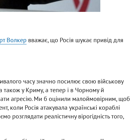
рт Волкер
вважає, що Росія шукає привід для
ривалого часу значно посилює свою військову
 а також у Криму, а тепер і в Чорному й
чати агресію. Ми б оцінили малоймовірним, щоб
ент, коли Росія атакувала українські кораблі
аємо розглядати реалістичну вірогідність того,