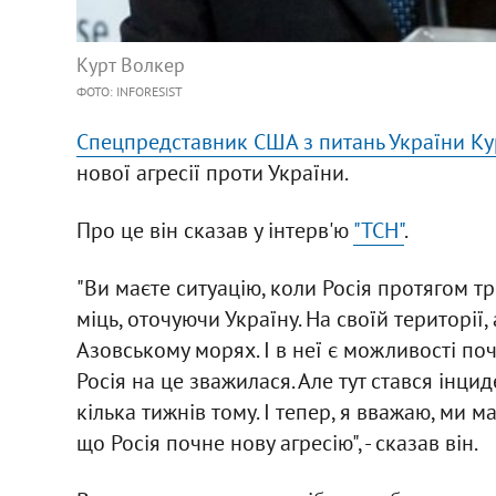
Курт Волкер
ФОТО: INFORESIST
Спецпредставник США з питань України Ку
нової агресії проти України.
Про це він сказав у інтерв'ю
"ТСН"
.
"Ви маєте ситуацію, коли Росія протягом т
міць, оточуючи Україну. На своїй території,
Азовському морях. І в неї є можливості по
Росія на це зважилася. Але тут стався інцид
кілька тижнів тому. І тепер, я вважаю, ми м
що Росія почне нову агресію", - сказав він.