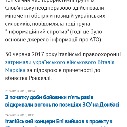
Слов'янську неодноразово здійснювали
мінометні обстріли позицій українських
силовиків, повідомляла тоді група
"Інформаційний спротив" (тоді це було
основне джерело інформації про АТО).
30 червня 2017 року італійські правоохоронці
затримали українського військового Віталія
Марківа
за підозрою в причетності до
вбивства Роккеллі.
25 жовтня 2018, 18:24
З початку доби бойовики п'ять разів
відкривали вогонь по позиціях ЗСУ на Донбасі
24 жовтня 2018, 10:11
Італійський концерн Eni вийшов з проекту з