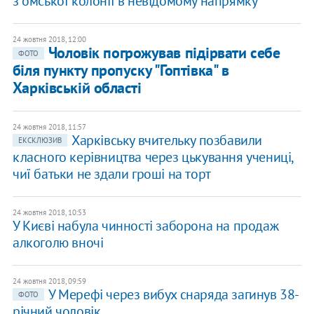
з омської колонії в невідомому напрямку
24 жовтня 2018, 12:00
Чоловік погрожував підірвати себе
ФОТО
біля пункту пропуску "Гоптівка" в
Харківській області
24 жовтня 2018, 11:57
Харківську вчительку позбавили
ЕКСКЛЮЗИВ
класного керівництва через цькування учениці,
чиї батьки не здали гроші на торт
24 жовтня 2018, 10:53
У Києві набула чинності заборона на продаж
алкоголю вночі
24 жовтня 2018, 09:59
У Мерефі через вибух снаряда загинув 38-
ФОТО
річний чоловік