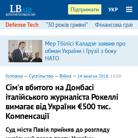
Підтримати
УКР
Defense Tech
“30 років гривні”
Фінансова грамо
Мер Тбілісі Каладзе заявив про
обман України і Грузії з боку
НАТО
Головна
—
Суспільство
—
Війна
—
24 жовтня 2018
, 13:50
Сім'я вбитого на Донбасі
італійського журналіста Рокеллі
вимагає від України €500 тис.
Компенсації
Суд міста Павія прийняв до розгляду