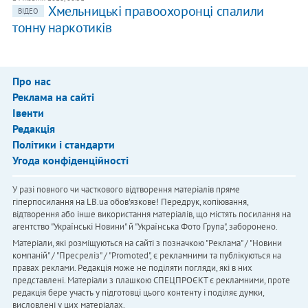
Хмельницькі правоохоронці спалили
ВІДЕО
тонну наркотиків
Про нас
Реклама на сайті
Івенти
Редакція
Політики і стандарти
Угода конфіденційності
У разі повного чи часткового відтворення матеріалів пряме
гіперпосилання на LB.ua обов'язкове! Передрук, копіювання,
відтворення або інше використання матеріалів, що містять посилання на
агентство "Українськi Новини" й "Українська Фото Група", заборонено.
Матеріали, які розміщуються на сайті з позначкою "Реклама" / "Новини
компаній" / "Пресреліз" / "Promoted", є рекламними та публікуються на
правах реклами. Редакція може не поділяти погляди, які в них
представлені. Матеріали з плашкою СПЕЦПРОЄКТ є рекламними, проте
редакція бере участь у підготовці цього контенту і поділяє думки,
висловлені у цих матеріалах.