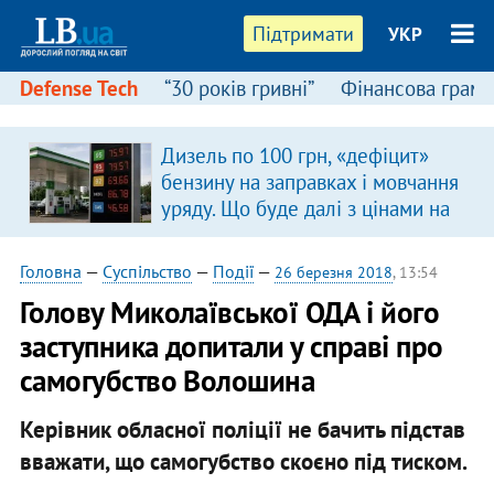
Підтримати
УКР
Defense Tech
“30 років гривні”
Фінансова грамо
Дизель по 100 грн, «дефіцит»
бензину на заправках і мовчання
уряду. Що буде далі з цінами на
пальне?
Головна
—
Суспільство
—
Події
—
26 березня 2018
, 13:54
Голову Миколаївської ОДА і його
заступника допитали у справі про
самогубство Волошина
Керівник обласної поліції не бачить підстав
вважати, що самогубство скоєно під тиском.