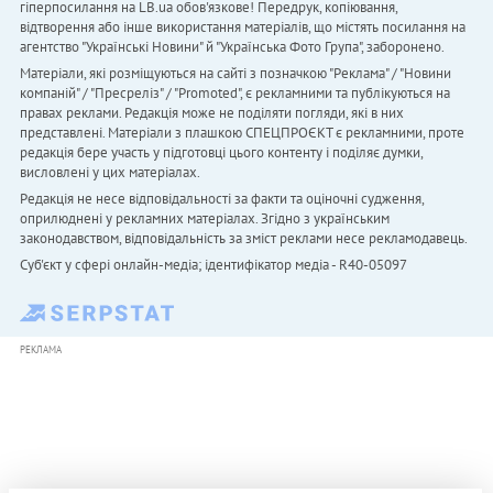
гіперпосилання на LB.ua обов'язкове! Передрук, копіювання,
відтворення або інше використання матеріалів, що містять посилання на
агентство "Українськi Новини" й "Українська Фото Група", заборонено.
Матеріали, які розміщуються на сайті з позначкою "Реклама" / "Новини
компаній" / "Пресреліз" / "Promoted", є рекламними та публікуються на
правах реклами. Редакція може не поділяти погляди, які в них
представлені. Матеріали з плашкою СПЕЦПРОЄКТ є рекламними, проте
редакція бере участь у підготовці цього контенту і поділяє думки,
висловлені у цих матеріалах.
Редакція не несе відповідальності за факти та оціночні судження,
оприлюднені у рекламних матеріалах. Згідно з українським
законодавством, відповідальність за зміст реклами несе рекламодавець.
Cуб'єкт у сфері онлайн-медіа; ідентифікатор медіа - R40-05097
РЕКЛАМА