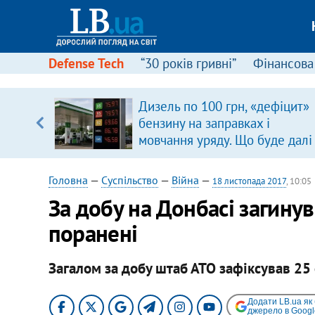
Defense Tech
“30 років гривні”
Фінансова
щодо
Дизель по 100 грн, «дефіцит»
 у
бензину на заправках і
ої ходи
мовчання уряду. Що буде далі
цінами на пальне?
Головна
—
Суспільство
—
Війна
—
18 листопада 2017
, 10:05
За добу на Донбасі загинув
поранені
Загалом за добу штаб АТО зафіксував 25 
Додати LB.ua як
джерело в Googl