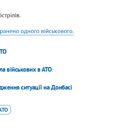
стрілів.
ранено одного військового.
АТО
ла військових в АТО
дження ситуації на Донбасі
АТО