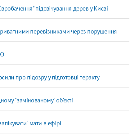
вробачення" підсвічування дерев у Києві
приватними перевізниками через порушення
ТО
или про підозру у підготовці теракту
ому "замінованому" об'єкті
апікувати" мати в ефірі