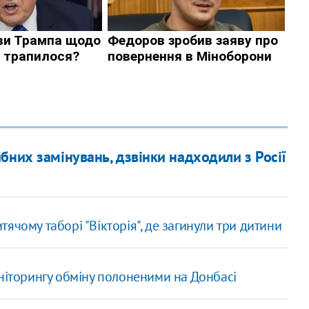
бних замінувань, дзвінки надходили з Росії
ячому таборі "Вікторія", де загинули три дитини
ніторингу обміну полоненими на Донбасі