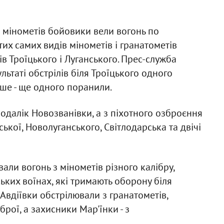
 мінометів бойовики вели вогонь по
их самих видів мінометів і гранатометів
в Троїцького і Луганського. Прес-служба
льтаті обстрілів біля Троїцького одного
іше - ще одного поранили.
одалік Новозванівки, а з піхотного озброєння
ської, Новолуганського, Світлодарська та двічі
ли вогонь з мінометів різного калібру,
ських воїнах, які тримають оборону біля
 Авдіївки обстрілювали з гранатометів,
брої, а захисники Мар'їнки - з