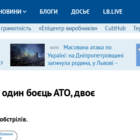
НОВИНИ
БЛОГИ
ДОСЬЄ
LB.LIVE
 грамотність
«Епіцентр виробників»
CultHub
Те
Масована атака по
ФОТО
Україні: на Дніпропетровщині
 з
загинула родина, у Львові –
удар по багатоповерхівках
(доповнюється)
 один боєць АТО, двоє
обстрілів.
 бажане
e