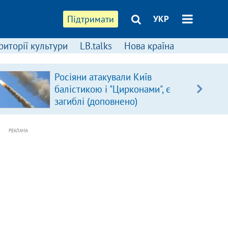
Підтримати
УКР
риторії культури
LB.talks
Нова країна
Росіяни атакували Київ
балістикою і "Цирконами", є
загиблі (доповнено)
РЕКЛАМА