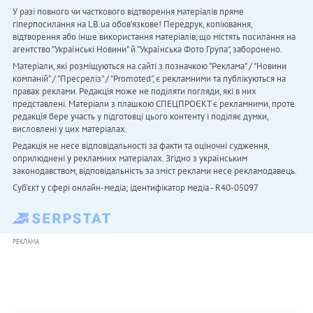
У разі повного чи часткового відтворення матеріалів пряме
гіперпосилання на LB.ua обов'язкове! Передрук, копіювання,
відтворення або інше використання матеріалів, що містять посилання на
агентство "Українськi Новини" й "Українська Фото Група", заборонено.
Матеріали, які розміщуються на сайті з позначкою "Реклама" / "Новини
компаній" / "Пресреліз" / "Promoted", є рекламними та публікуються на
правах реклами. Редакція може не поділяти погляди, які в них
представлені. Матеріали з плашкою СПЕЦПРОЄКТ є рекламними, проте
редакція бере участь у підготовці цього контенту і поділяє думки,
висловлені у цих матеріалах.
Редакція не несе відповідальності за факти та оціночні судження,
оприлюднені у рекламних матеріалах. Згідно з українським
законодавством, відповідальність за зміст реклами несе рекламодавець.
Cуб'єкт у сфері онлайн-медіа; ідентифікатор медіа - R40-05097
РЕКЛАМА