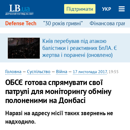
Підтримати
УКР
Defense Tech
“30 років гривні”
Фінансова грамо
:
Київ перебував під атакою
балістики і реактивних БпЛА. Є
жертва і поранені (оновлено)
Головна
—
Суспільство
—
Війна
—
17 листопада 2017
, 19:55
ОБСЄ готова спрямувати свої
патрулі для моніторингу обміну
полоненими на Донбасі
Наразі на адресу місії таких звернень не
надходило.