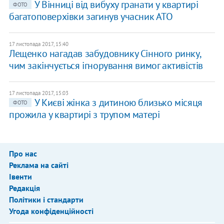
У Вінниці від вибуху гранати у квартирі
ФОТО
багатоповерхівки загинув учасник АТО
17 листопада 2017, 15:40
Лещенко нагадав забудовнику Сінного ринку,
чим закінчується ігнорування вимог активістів
17 листопада 2017, 15:03
У Києві жінка з дитиною близько місяця
ФОТО
прожила у квартирі з трупом матері
Про нас
Реклама на сайті
Івенти
Редакція
Політики і стандарти
Угода конфіденційності