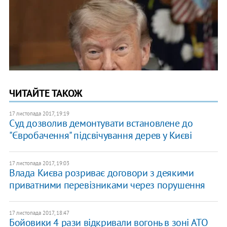
ЧИТАЙТЕ ТАКОЖ
17 листопада 2017, 19:19
Суд дозволив демонтувати встановлене до
"Євробачення" підсвічування дерев у Києві
17 листопада 2017, 19:03
Влада Києва розриває договори з деякими
приватними перевізниками через порушення
17 листопада 2017, 18:47
Бойовики 4 рази відкривали вогонь в зоні АТО