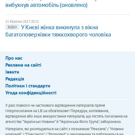
вибухнув автомобіль (оновлено)
21 березня 2017, 20:12
У Києві жінка викинула з вікна
ВІДЕО
багатоповерхівки тяжкохворого чоловіка
Про нас
Реклама на сайті
Івенти
Редакція
Політики і стандарти
Угода конфіденційності
У разі повного чи часткового відтворення матеріалів пряме
гіперпосилання на LB.ua обов'язкове! Передрук, копіювання,
відтворення або інше використання матеріалів, що містять посилання на
агентство "Українськi Новини" й "Українська Фото Група", заборонено.
Матеріали, які розміщуються на сайті з позначкою "Реклама" / "Новини
компаній" / "Пресреліз" / "Promoted", є рекламними та публікуються на