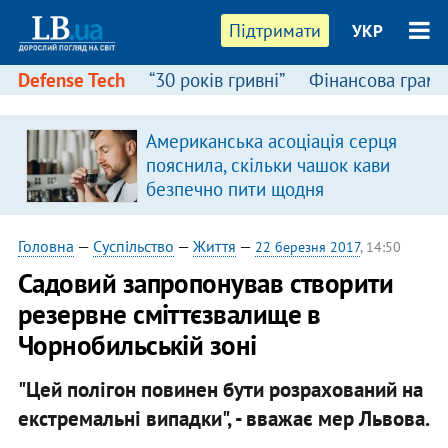
Підтримати
УКР
Defense Tech
“30 років гривні”
Фінансова грамо
Американська асоціація серця
пояснила, скільки чашок кави
безпечно пити щодня
Головна
—
Суспільство
—
Життя
—
22 березня 2017
, 14:50
Садовий запропонував створити
резервне сміттєзвалище в
Чорнобильській зоні
"Цей полігон повинен бути розрахований на
екстремальні випадки", - вважає мер Львова.