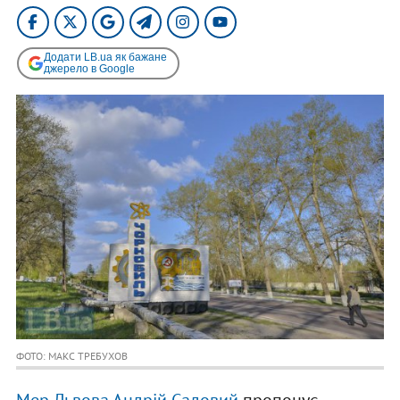
Додати LB.ua як бажане
джерело в Google
ФОТО: МАКС ТРЕБУХОВ