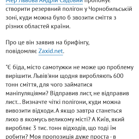
Мер Львова Андрій Садовий
пропонує
створити резервний полігон у Чорнобильській
зоні, куди можна було б звозити сміття з
різних областей країни.
Про це він заявив на брифінгу,
повідомляє
Zaxid.net
.
"Є біда, місто самотужки не може цю проблему
вирішити. Львів'яни щодня виробляють 600
тонн сміття, для чого займатися
маніпуляціями? Відправив лист, не відправив
лист... Визначте чіткі полігони, куди можна
вивозити відходи. А якщо завтра станеться
лихо в якомусь великому місті? А Київ, який
виробляє 3 тис. тонн відходів, що тоді їм
робити? Моя пропозиція дуже проста - в