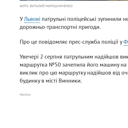
ФОТО: ВИТАЛИЙ МИРОШНИЧЕНКО
У
Львові
патрульні поліцейські зупинили не
дорожньо-транспортні пригоди.
Про це повідомляє прес-служба поліції у
Ф
Увечері 2 серпня патрульним надійшов вик
маршрутка №50 зачепила його машину на ву
виклик про цю маршрутку надійшов від очев
будинку в місті Винники.
РЕКЛАМА