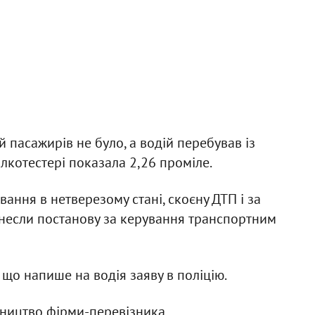
й пасажирів не було, а водій перебував із
лкотестері показала 2,26 проміле.
ання в нетверезому стані, скоєну ДТП і за
винесли постанову за керування транспортним
що напише на водія заяву в поліцію.
вництво фірми-перевізника.