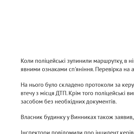
Коли поліцейські зупинили маршрутку, в ні
явними ознаками сп'яніння. Перевірка на а
На нього було складено протоколи за керув
втечу з місця ДТП. Крім того поліцейські 
засобом без необхідних документів.
Власник будинку у Винниках також заявив, 
Інспектори повідомили про інцидент кері