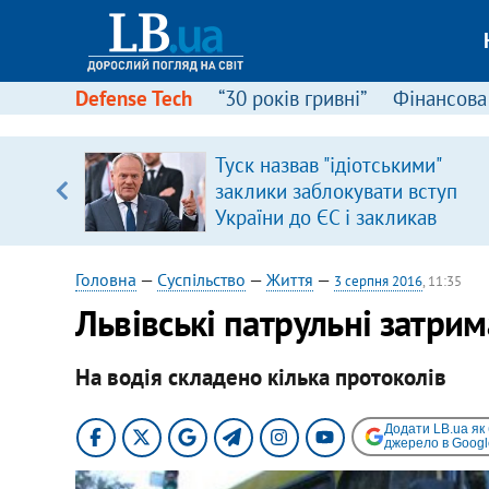
Defense Tech
“30 років гривні”
Фінансова
ою
Туск назвав "ідіотськими"
пЛА. Є
заклики заблокувати вступ
лено)
України до ЄС і закликав
припинити антиукраїнську
риторику
Головна
—
Суспільство
—
Життя
—
3 серпня 2016
, 11:35
Львівські патрульні затри
На водія складено кілька протоколів
Додати LB.ua як
джерело в Googl