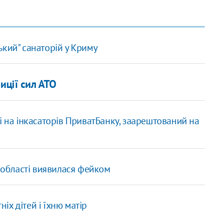
кий" санаторій у Криму
иції сил АТО
і на інкасаторів ПриватБанку, заарештований на
й області виявилася фейком
ніх дітей і їхню матір