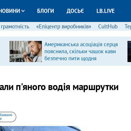
НОВИНИ
БЛОГИ
ДОСЬЄ
LB.LIVE
 грамотність
«Епіцентр виробників»
CultHub
Те
Американська асоціація серця
пояснила, скільки чашок кави
безпечно пити щодня
мали п'яного водія маршрутки
 бажане
e