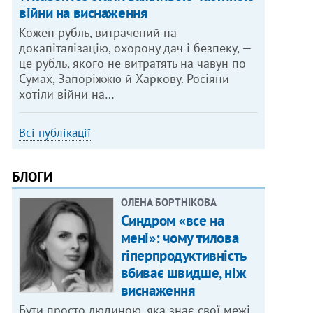
війни на виснаження
Кожен рубль, витрачений на
докапіталізацію, охорону дач і безпеку, —
це рубль, якого не витратять на чавун по
Сумах, Запоріжжю й Харкову. Росіяни
хотіли війни на…
Всі публікації
БЛОГИ
ОЛЕНА БОРТНІКОВА
Синдром «все на
мені»: чому тилова
гіперпродуктивність
вбиває швидше, ніж
виснаження
Бути просто людиною, яка знає свої межі