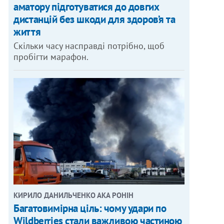
аматору підготуватися до довгих
дистанцій без шкоди для здоров’я та
життя
Скільки часу насправді потрібно, щоб
пробігти марафон.
КИРИЛО ДАНИЛЬЧЕНКО АКА РОНІН
Багатовимірна ціль: чому удари по
Wildberries стали важливою частиною