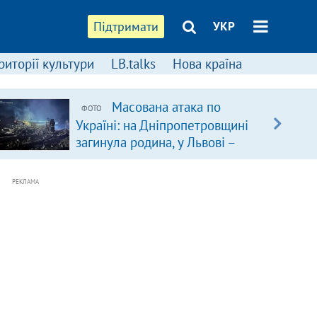
Підтримати
УКР
риторії культури
LB.talks
Нова країна
Масована атака по
ФОТО
Україні: на Дніпропетровщині
загинула родина, у Львові –
удар по багатоповерхівках
(доповнюється)
РЕКЛАМА