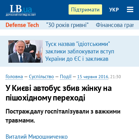
Підтримати
УКР
Defense Tech
“30 років гривні”
Фінансова грамо
Туск назвав "ідіотськими"
заклики заблокувати вступ
України до ЄС і закликав
припинити антиукраїнську
риторику
Головна
—
Суспільство
—
Події
—
15 червня 2016
, 21:30
У Києві автобус збив жінку на
пішохідному переході
Постраждалу госпіталізували з важкими
травмами.
Виталий Мирошниченко