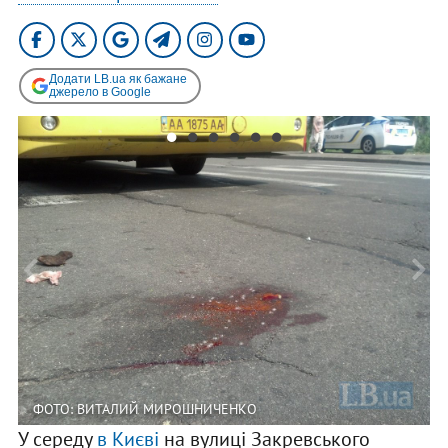
Додати LB.ua як бажане
джерело в Google
ФОТО: ВИТАЛИЙ МИРОШНИЧЕНКО
У середу
в Києві
на вулиці Закревського