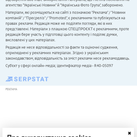
агентство "Українськi Новини" й "Українська Фото Група", заборонено.
Матеріали, які розміщуються на сайті з позначкою "Реклама" / "Новини
компаній" / "Пресреліз" / "Promoted", є рекламними та публікуються на
правах реклами. Редакція може не поділяти погляди, які в них
представлені. Матеріали з плашкою СПЕЦПРОЄКТ є рекламними, проте
редакція бере участь у підготовці цього контенту і поділяє думки,
висловлені у цих матеріалах.
Редакція не несе відповідальності за факти та оціночні судження,
оприлюднені у рекламних матеріалах. Згідно з українським
законодавством, відповідальність за зміст реклами несе рекламодавець.
Cуб'єкт у сфері онлайн-медіа; ідентифікатор медіа - R40-05097
РЕКЛАМА