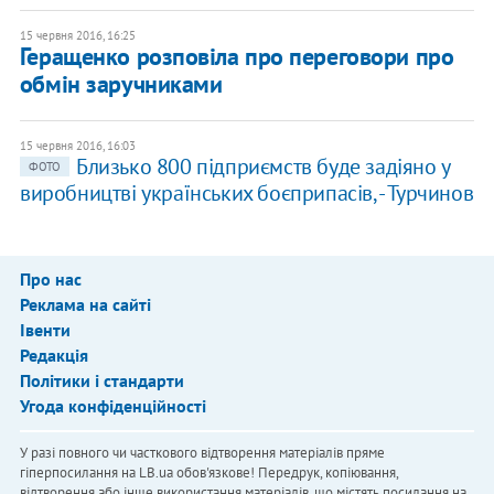
15 червня 2016, 16:25
Геращенко розповіла про переговори про
обмін заручниками
15 червня 2016, 16:03
​Близько 800 підприємств буде задіяно у
ФОТО
виробництві українських боєприпасів, - Турчинов
Про нас
Реклама на сайті
Івенти
Редакція
Політики і стандарти
Угода конфіденційності
У разі повного чи часткового відтворення матеріалів пряме
гіперпосилання на LB.ua обов'язкове! Передрук, копіювання,
відтворення або інше використання матеріалів, що містять посилання на