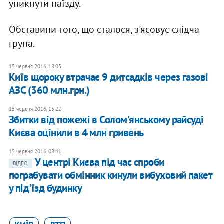
уникнути наїзду.
Обставини того, що сталося, з'ясовує слідча
група.
15 червня 2016, 18:03
​Київ щороку втрачає 9 дитсадків через газові
АЗС (360 млн.грн.)
15 червня 2016, 15:22
Збитки від пожежі в Солом'янському райсуді
Києва оцінили в 4 млн гривень
15 червня 2016, 08:41
У центрі Києва під час спроби
ВІДЕО
пограбувати обмінник кинули вибуховий пакет
у під'їзд будинку