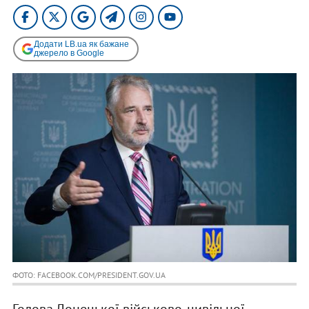
Додати LB.ua як бажане
джерело в Google
ФОТО: FACEBOOK.COM/PRESIDENT.GOV.UA