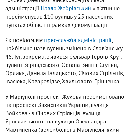
Голова Донецької військово-цивільної
адміністрації
Павло Жебрівський
у п'ятницю
перейменував 110 вулиць у 25 населених
пунктах області в рамках декомунізації.
Як повідомляє
прес-служба адміністрації
,
найбільше назв вулиць змінено в Слов'янську -
46. Тут, зокрема, з'явився бульвар Героїв Крут,
вулиці Вернадського, Остапа Вишні, Ступки,
Орлика, Данила Галицького, Січових Стрільців,
Івасюка, Каварелідзе, Хвильового, Грінченка.
У Маріуполі проспект Жукова перейменовано
на проспект Захисників України, вулиця
Войкова - в Січових Стрільців, вулиця
Ярославського - на вулицю Олександра
Мартиненка (волейболіст з Маріуполя, який