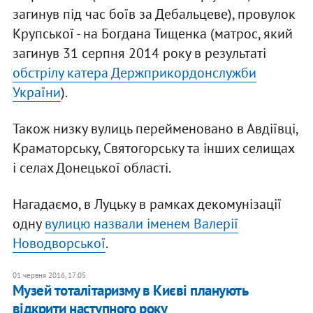
загинув під час боїв за Дебальцеве), провулок
Крупської - на Богдана Тищенка (матрос, який
загинув 31 серпня 2014 року в результаті
обстрілу катера Держприкордонслужби
України
).
Також низку вулиць перейменовано в Авдіївці,
Краматорську, Святогорську та інших селищах
і селах Донецької області.
Нагадаємо, в Луцьку в рамках декомунізації
одну
вулицю назвали іменем Валерії
Новодворської
.
01 червня 2016, 17:05
Музей тоталітаризму в Києві планують
відкрити наступного року