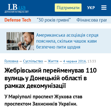
Підтримати
УКР
Defense Tech
“30 років гривні”
Фінансова грамо
Американська асоціація серця
пояснила, скільки чашок кави
безпечно пити щодня
Головна
—
Суспільство
—
Життя
—
4 червня 2016
, 13:33
Жебрівський перейменував 110
вулиць у Донецькій області в
рамках декомунізації
У Маріуполі проспект Жукова став
проспектом Захисників України.