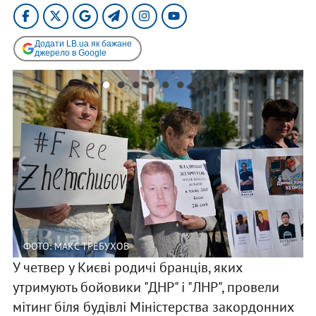
Додати LB.ua як бажане
джерело в Google
ФОТО: МАКС ТРЕБУХОВ
У четвер у Києві родичі бранців, яких
утримують бойовики "ДНР" і "ЛНР", провели
мітинг біля будівлі Міністерства закордонних