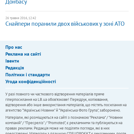
Донбасу
26 травня 2016, 12:42
Снайпери поранили двох військових у зоні АТО
Про нас
Реклама на сайті
Івенти
Редакція
Політики і стандарти
Угода конфіденційності
У разі повного чи часткового відтворення матеріалів пряме
гіперпосилання на LB.ua обов'язкове! Передрук, копіювання,
відтворення або інше використання матеріалів, що містять посилання на
агентство "Українськi Новини" й "Українська Фото Група", заборонено.
Матеріали, які розміщуються на сайті з позначкою "Реклама" / "Новини
компаній" / "Пресреліз" / "Promoted", є рекламними та публікуються на
правах реклами. Редакція може не поділяти погляди, які в них
представлені. Матеріали з плашкою СПЕЦПРОЄКТ є рекламними, проте