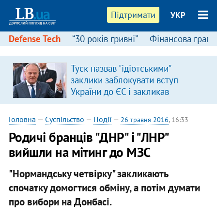
Підтримати
УКР
Defense Tech
“30 років гривні”
Фінансова грамо
Туск назвав "ідіотськими"
заклики заблокувати вступ
України до ЄС і закликав
припинити антиукраїнську
риторику
Головна
—
Суспільство
—
Події
—
26 травня 2016
, 16:33
Родичі бранців "ДНР" і "ЛНР"
вийшли на мітинг до МЗС
"Нормандську четвірку" закликають
спочатку домогтися обміну, а потім думати
про вибори на Донбасі.