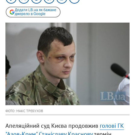
Додати LB.ua як бажане
джерело в Google
ФОТО: МАКС ТРЕБУХОВ
Апеляційний суд Києва продовжив
голові ГК
"Азов-Крим" Станіславу Краснову
термін