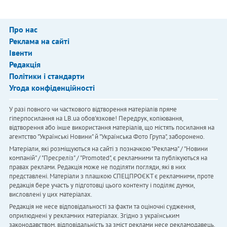
Про нас
Реклама на сайті
Івенти
Редакція
Політики і стандарти
Угода конфіденційності
У разі повного чи часткового відтворення матеріалів пряме
гіперпосилання на LB.ua обов'язкове! Передрук, копіювання,
відтворення або інше використання матеріалів, що містять посилання на
агентство "Українськi Новини" й "Українська Фото Група", заборонено.
Матеріали, які розміщуються на сайті з позначкою "Реклама" / "Новини
компаній" / "Пресреліз" / "Promoted", є рекламними та публікуються на
правах реклами. Редакція може не поділяти погляди, які в них
представлені. Матеріали з плашкою СПЕЦПРОЄКТ є рекламними, проте
редакція бере участь у підготовці цього контенту і поділяє думки,
висловлені у цих матеріалах.
Редакція не несе відповідальності за факти та оціночні судження,
оприлюднені у рекламних матеріалах. Згідно з українським
законодавством, відповідальність за зміст реклами несе рекламодавець.