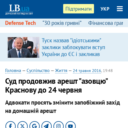
Підтримати
УКР
Defense Tech
“30 років гривні”
Фінансова грамо
:
Туск назвав "ідіотськими"
заклики заблокувати вступ
України до ЄС і закликав
припинити антиукраїнську
риторику
Головна
—
Суспільство
—
Життя
—
24 травня 2016
, 19:48
Суд продовжив арешт "азовцю"
Краснову до 24 червня
Адвокати просять змінити запобіжний захід
на домашній арешт