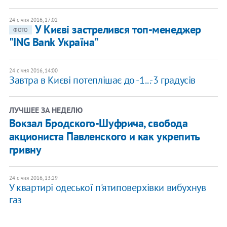
24 січня 2016, 17:02
У Києві застрелився топ-менеджер
ФОТО
"ING Bank Україна"
24 січня 2016, 14:00
Завтра в Києві потеплішає до -1...-3 градусів
ЛУЧШЕЕ ЗА НЕДЕЛЮ
Вокзал Бродского-Шуфрича, свобода
акциониста Павленского и как укрепить
гривну
24 січня 2016, 13:29
У квартирі одеської п'ятиповерхівки вибухнув
газ