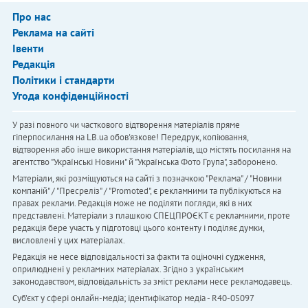
Про нас
Реклама на сайті
Івенти
Редакція
Політики і стандарти
Угода конфіденційності
У разі повного чи часткового відтворення матеріалів пряме
гіперпосилання на LB.ua обов'язкове! Передрук, копіювання,
відтворення або інше використання матеріалів, що містять посилання на
агентство "Українськi Новини" й "Українська Фото Група", заборонено.
Матеріали, які розміщуються на сайті з позначкою "Реклама" / "Новини
компаній" / "Пресреліз" / "Promoted", є рекламними та публікуються на
правах реклами. Редакція може не поділяти погляди, які в них
представлені. Матеріали з плашкою СПЕЦПРОЄКТ є рекламними, проте
редакція бере участь у підготовці цього контенту і поділяє думки,
висловлені у цих матеріалах.
Редакція не несе відповідальності за факти та оціночні судження,
оприлюднені у рекламних матеріалах. Згідно з українським
законодавством, відповідальність за зміст реклами несе рекламодавець.
Cуб'єкт у сфері онлайн-медіа; ідентифікатор медіа - R40-05097