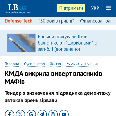
Підтримати
УКР
Defense Tech
“30 років гривні”
Фінансова грамо
:
Росіяни атакували Київ
балістикою і "Цирконами", є
загиблі (доповнено)
Головна
—
Суспільство
—
Життя
—
25 січня 2016
, 09:40
КМДА викрила виверт власників
МАФів
Тендер з визначення підрядника демонтажу
автокав'ярень зірвали