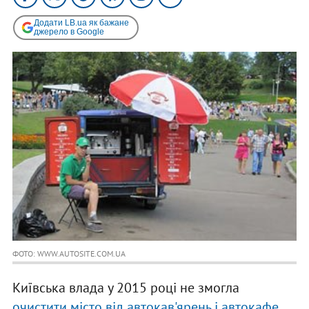
Додати LB.ua як бажане
джерело в Google
ФОТО: WWW.AUTOSITE.COM.UA
Київська влада у 2015 році не змогла
очистити місто від автокав'ярень і автокафе