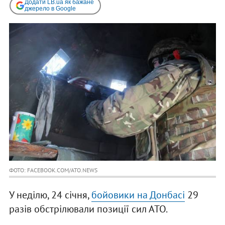
Додати LB.ua як бажане
джерело в Google
ФОТО: FACEBOOK.COM/ATO.NEWS
У неділю, 24 січня,
бойовики на Донбасі
29
разів обстрілювали позиції сил АТО.