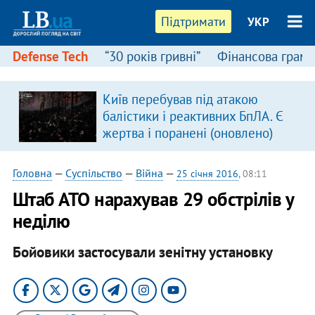
Підтримати
УКР
Defense Tech
“30 років гривні”
Фінансова грамо
Київ перебував під атакою
балістики і реактивних БпЛА. Є
жертва і поранені (оновлено)
Головна
—
Суспільство
—
Війна
—
25 січня 2016
, 08:11
Штаб АТО нарахував 29 обстрілів у
неділю
Бойовики застосували зенітну установку