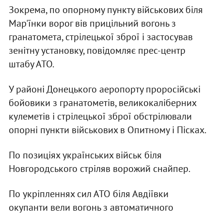
Зокрема, по опорному пункту військових біля
Мар'їнки ворог вів прицільний вогонь з
гранатомета, стрілецької зброї і застосував
зенітну установку, повідомляє прес-центр
штабу АТО.
У районі Донецького аеропорту проросійські
бойовики з гранатометів, великокаліберних
кулеметів і стрілецької зброї обстрілювали
опорні пункти військових в Опитному і Пісках.
По позиціях українських військ біля
Новгородського стріляв ворожий снайпер.
По укріпленнях сил АТО біля Авдіївки
окупанти вели вогонь з автоматичного