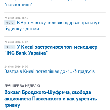
"повної тиші"
24 січня 2016, 18:16
В Артемівську чоловік підірвав гранату в
ФОТО
будинку з дітьми
24 січня 2016, 17:02
У Києві застрелився топ-менеджер
ФОТО
"ING Bank Україна"
24 січня 2016, 14:00
Завтра в Києві потеплішає до -1...-3 градусів
ЛУЧШЕЕ ЗА НЕДЕЛЮ
Вокзал Бродского-Шуфрича, свобода
акциониста Павленского и как укрепить
гривну