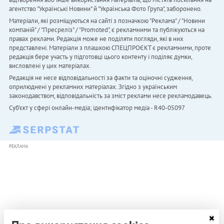
агентство "Українськi Новини" й "Українська Фото Група", заборонено.
Матеріали, які розміщуються на сайті з позначкою "Реклама" / "Новини
компаній" / "Пресреліз" / "Promoted", є рекламними та публікуються на
правах реклами. Редакція може не поділяти погляди, які в них
представлені. Матеріали з плашкою СПЕЦПРОЄКТ є рекламними, проте
редакція бере участь у підготовці цього контенту і поділяє думки,
висловлені у цих матеріалах.
Редакція не несе відповідальності за факти та оціночні судження,
оприлюднені у рекламних матеріалах. Згідно з українським
законодавством, відповідальність за зміст реклами несе рекламодавець.
Cуб'єкт у сфері онлайн-медіа; ідентифікатор медіа - R40-05097
РЕКЛАМА