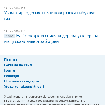
24 січня 2016, 13:29
У квартирі одеської п'ятиповерхівки вибухнув
газ
24 січня 2016, 13:05
На Осокорках спиляли дерева у сквері на
ФОТО
місці скандальної забудови
Про нас
Реклама на сайті
Івенти
Редакція
Політики і стандарти
Угода конфіденційності
У разі повного чи часткового відтворення матеріалів пряме
гіперпосилання на LB.ua обов'язкове! Передрук, копіювання,
відтворення або інше використання матеріалів, що містять посилання на