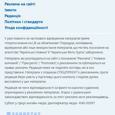
Реклама на сайті
Івенти
Редакція
Політики і стандарти
Угода конфіденційності
У разі повного чи часткового відтворення матеріалів пряме
гіперпосилання на LB.ua обов'язкове! Передрук, копіювання,
відтворення або інше використання матеріалів, що містять посилання на
агентство "Українськi Новини" й "Українська Фото Група", заборонено.
Матеріали, які розміщуються на сайті з позначкою "Реклама" / "Новини
компаній" / "Пресреліз" / "Promoted", є рекламними та публікуються на
правах реклами. Редакція може не поділяти погляди, які в них
представлені. Матеріали з плашкою СПЕЦПРОЄКТ є рекламними, проте
редакція бере участь у підготовці цього контенту і поділяє думки,
висловлені у цих матеріалах.
Редакція не несе відповідальності за факти та оціночні судження,
оприлюднені у рекламних матеріалах. Згідно з українським
законодавством, відповідальність за зміст реклами несе рекламодавець.
Cуб'єкт у сфері онлайн-медіа; ідентифікатор медіа - R40-05097