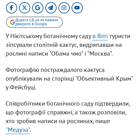
Додати LB.ua як бажане
джерело в Google
У Нікітському ботанічному саду
в Ялті
туристи
зіпсували столітній кактус, видряпавши на
рослині написи "Обама чмо" і "Москва".
Фотографію постраждалого кактуса
опублікували на сторінці "Объективный Крым"
у Фейсбуці.
Співробітники ботанічного саду підтвердили,
що фотографії справжні, а також розповіли,
хто зробив написи на рослинах, пише
"Медуза"
.