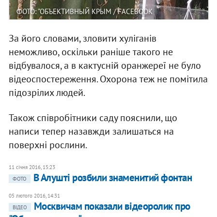
ФОТО: "ОБЪЕКТИВНЫЙ КРЫМ / FACEBOOK
За його словами, зловити хуліганів
неможливо, оскільки раніше такого не
відбувалося, а в кактусній оранжереї не було
відеоспостереження. Охорона теж не помітила
підозрілих людей.
Також співробітники саду пояснили, що
написи тепер назавжди залишаться на
поверхні рослини.
11 січня 2016, 15:23
В Алушті розбили знаменитий фонтан
ФОТО
05 лютого 2016, 14:31
Москвичам показали відеоролик про
ВІДЕО