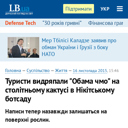
Підтримати
УКР
Defense Tech
“30 років гривні”
Фінансова грамо
Мер Тбілісі Каладзе заявив про
обман України і Грузії з боку
НАТО
Головна
—
Суспільство
—
Життя
—
16 листопада 2015
, 15:46
Туристи видряпали "Обама чмо" на
столітньому кактусі в Нікітському
ботсаду
Написи тепер назавжди залишаться на
поверхні рослин.