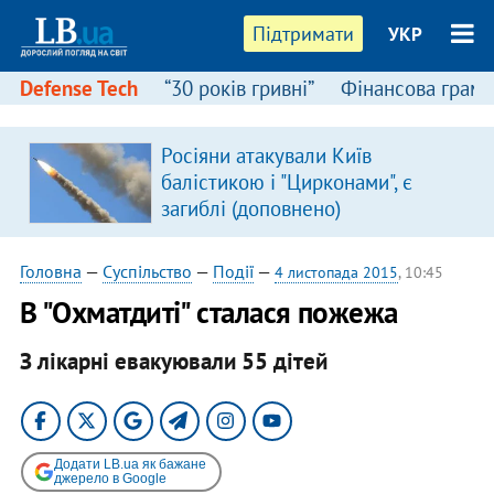
Підтримати
УКР
Defense Tech
“30 років гривні”
Фінансова грамо
Росіяни атакували Київ
в
балістикою і "Цирконами", є
загиблі (доповнено)
Головна
—
Суспільство
—
Події
—
4 листопада 2015
, 10:45
В "Охматдиті" сталася пожежа
З лікарні евакуювали 55 дітей
Додати LB.ua як бажане
джерело в Google