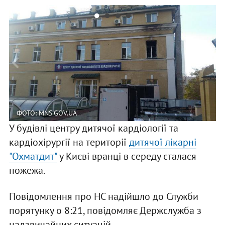
ФОТО: MNS.GOV.UA
У будівлі центру дитячої кардіології та
кардіохірургії на території
дитячої лікарні
"Охматдит"
у Києві вранці в середу сталася
пожежа.
Повідомлення про НС надійшло до Служби
порятунку о 8:21, повідомляє Держслужба з
надзвичайних ситуацій.