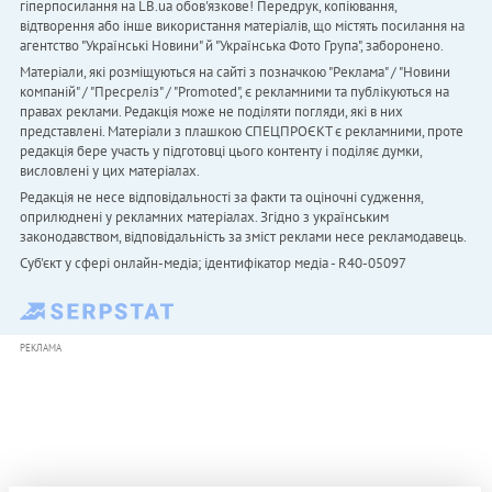
гіперпосилання на LB.ua обов'язкове! Передрук, копіювання,
відтворення або інше використання матеріалів, що містять посилання на
агентство "Українськi Новини" й "Українська Фото Група", заборонено.
Матеріали, які розміщуються на сайті з позначкою "Реклама" / "Новини
компаній" / "Пресреліз" / "Promoted", є рекламними та публікуються на
правах реклами. Редакція може не поділяти погляди, які в них
представлені. Матеріали з плашкою СПЕЦПРОЄКТ є рекламними, проте
редакція бере участь у підготовці цього контенту і поділяє думки,
висловлені у цих матеріалах.
Редакція не несе відповідальності за факти та оціночні судження,
оприлюднені у рекламних матеріалах. Згідно з українським
законодавством, відповідальність за зміст реклами несе рекламодавець.
Cуб'єкт у сфері онлайн-медіа; ідентифікатор медіа - R40-05097
РЕКЛАМА