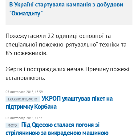
В Україні стартувала кампанія з добудови
"Охматдиту"
Пожежу гасили 22 одиниці основної та
спеціальної пожежно-рятувальної техніки та
85 пожежників.
Жертв і постраждалих немає. Причину пожежі
встановлюють.
03 листопада 2015, 13:59
УКРОП улаштував пікет на
ЕКСКЛЮЗИВ, ФОТО
підтримку Корбана
03 листопада 2015, 11:11
Під Одесою сталася погоня зі
ФОТО
стріляниною за викраденою машиною