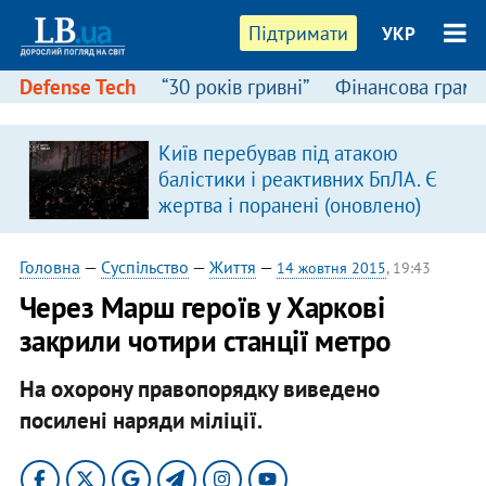
Підтримати
УКР
Defense Tech
“30 років гривні”
Фінансова грамо
Київ перебував під атакою
балістики і реактивних БпЛА. Є
жертва і поранені (оновлено)
Головна
—
Суспільство
—
Життя
—
14 жовтня 2015
, 19:43
Через Марш героїв у Харкові
закрили чотири станції метро
На охорону правопорядку виведено
посилені наряди міліції.