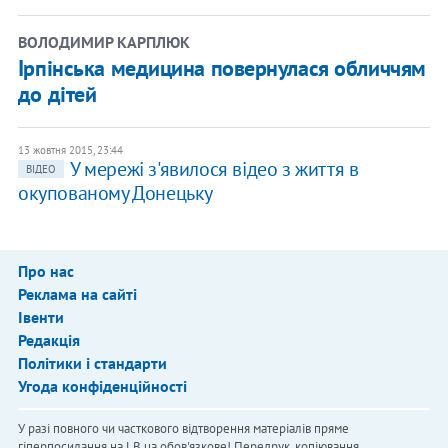
ВОЛОДИМИР КАРПЛЮК
Ірпінська медицина повернулася обличчям
до дітей
13 жовтня 2015, 23:44
У мережі з'явилося відео з життя в
ВІДЕО
окупованому Донецьку
Про нас
Реклама на сайті
Івенти
Редакція
Політики і стандарти
Угода конфіденційності
У разі повного чи часткового відтворення матеріалів пряме
гіперпосилання на LB.ua обов'язкове! Передрук, копіювання,