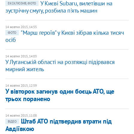
У Києві Subaru, вилетівши на
ЕКСКЛЮЗИВ, ФОТО
зустрічну смугу, розбила п'ять машин
14 жовтня 2015, 14:55
"Марш героїв" у Києві зібрав кілька тисяч
ФОТО
осіб
14 жовтня 2015, 14:03
У Луганській області на розтяжці підірвався
мирний житель
14 жовтня 2015, 12:59
У вівторок загинув один боєць АТО, ще
трьох поранено
14 жовтня 2015, 11:08
Штаб АТО підтвердив втрати під
ВІДЕО
Авдіївкою