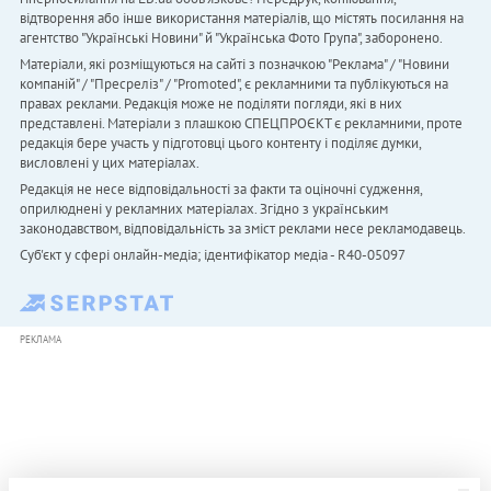
відтворення або інше використання матеріалів, що містять посилання на
агентство "Українськi Новини" й "Українська Фото Група", заборонено.
Матеріали, які розміщуються на сайті з позначкою "Реклама" / "Новини
компаній" / "Пресреліз" / "Promoted", є рекламними та публікуються на
правах реклами. Редакція може не поділяти погляди, які в них
представлені. Матеріали з плашкою СПЕЦПРОЄКТ є рекламними, проте
редакція бере участь у підготовці цього контенту і поділяє думки,
висловлені у цих матеріалах.
Редакція не несе відповідальності за факти та оціночні судження,
оприлюднені у рекламних матеріалах. Згідно з українським
законодавством, відповідальність за зміст реклами несе рекламодавець.
Cуб'єкт у сфері онлайн-медіа; ідентифікатор медіа - R40-05097
РЕКЛАМА