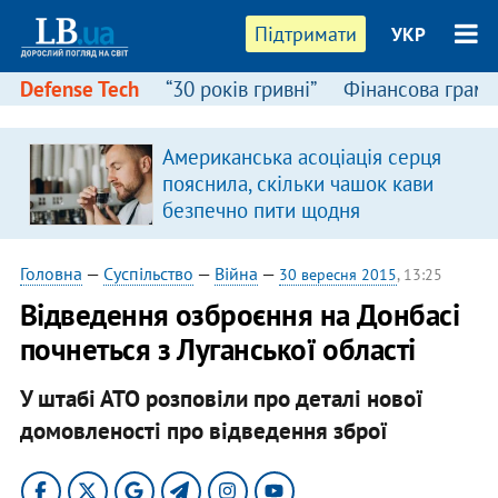
Підтримати
УКР
Defense Tech
“30 років гривні”
Фінансова грамо
Американська асоціація серця
пояснила, скільки чашок кави
безпечно пити щодня
Головна
—
Суспільство
—
Війна
—
30 вересня 2015
, 13:25
Відведення озброєння на Донбасі
почнеться з Луганської області
У штабі АТО розповіли про деталі нової
домовленості про відведення зброї