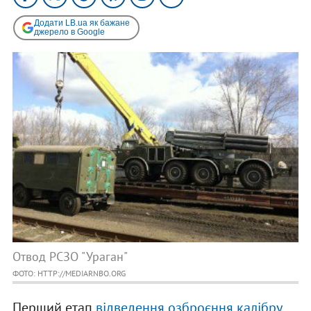
Додати LB.ua як бажане
джерело в Google
Отвод РСЗО "Ураган"
ФОТО: HTTP://MEDIARNBO.ORG
Перший етап
відведення озброєння калібру