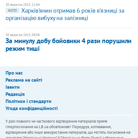
30 вересня 2015, 11:04
Харків'янин отримав 6 років в'язниці за
ФОТО
організацію вибуху на залізниці
30 вересня 2015, 08:08
За минулу добу бойовики 4 рази порушили
режим тиші
Про нас
Реклама на сайті
Івенти
Редакція
Політики і стандарти
Угода конфіденційності
У разі повного чи часткового відтворення матеріалів пряме
гіперпосилання на LB.ua обов'язкове! Передрук, копіювання,
відтворення або інше використання матеріалів, що містять посилання на
агентство "Українськi Новини" й "Українська Фото Група", заборонено.