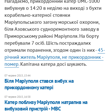
Нагадаємо, прикордонний катер UMC-1000
вибухнув о 14:20 в неділю на виході з бухти
корабельно-катерної стоянки
Маріупольського загону морської охорони,
біля Азовського судноремонтного заводу в
Приморському районі Маріуполя. На борту
перебували 7 осіб. Шість постраждалих
отримали поранення, згодом один із них -
45-
річний житель Маріуполя, не прикордонник -
помер.
Капітана катера досі шукають.
07 червня 2015, 15:44
Біля Маріуполя стався вибух на
прикордонному катері
07 червня 2015, 16:58
Катер поблизу Маріуполя натрапив на
вибуховий пристрій - МВС