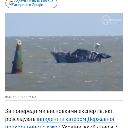
Додати LB.ua як бажане
джерело в Google
ФОТО: 0629.COM.UA
За попередніми висновками експертів, які
розслідують
інцидент із катером Державної
прикордонної служби
України, який стався 7