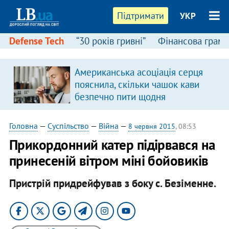
Підтримати
УКР
Defense Tech
“30 років гривні”
Фінансова грамо
Американська асоціація серця
я
пояснила, скільки чашок кави
безпечно пити щодня
Головна
—
Суспільство
—
Війна
—
8 червня 2015
, 08:53
Прикордонний катер підірвався на
принесеній вітром міні бойовиків
Пристрій придрейфував з боку с. Безіменне.