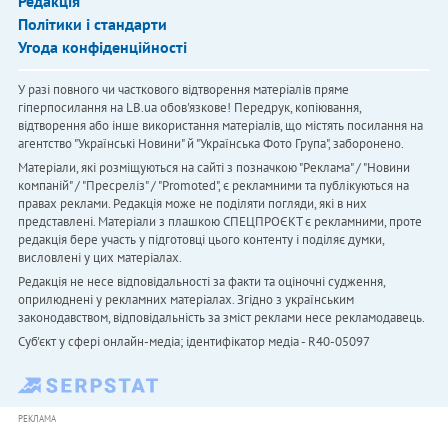
Редакція
Політики і стандарти
Угода конфіденційності
У разі повного чи часткового відтворення матеріалів пряме
гіперпосилання на LB.ua обов'язкове! Передрук, копіювання,
відтворення або інше використання матеріалів, що містять посилання на
агентство "Українськi Новини" й "Українська Фото Група", заборонено.
Матеріали, які розміщуються на сайті з позначкою "Реклама" / "Новини
компаній" / "Пресреліз" / "Promoted", є рекламними та публікуються на
правах реклами. Редакція може не поділяти погляди, які в них
представлені. Матеріали з плашкою СПЕЦПРОЄКТ є рекламними, проте
редакція бере участь у підготовці цього контенту і поділяє думки,
висловлені у цих матеріалах.
Редакція не несе відповідальності за факти та оціночні судження,
оприлюднені у рекламних матеріалах. Згідно з українським
законодавством, відповідальність за зміст реклами несе рекламодавець.
Cуб'єкт у сфері онлайн-медіа; ідентифікатор медіа - R40-05097
РЕКЛАМА