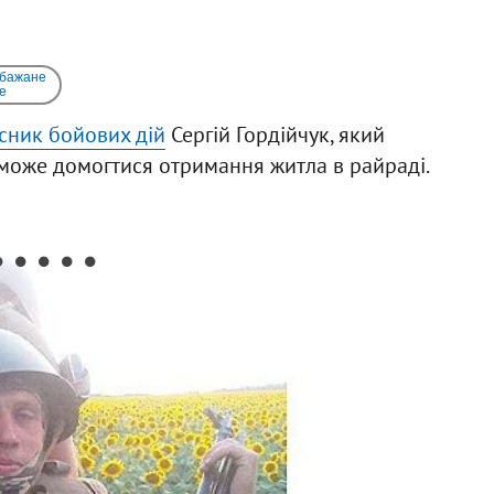
 бажане
e
сник бойових дій
Сергій Гордійчук, який
може домогтися отримання житла в райраді.