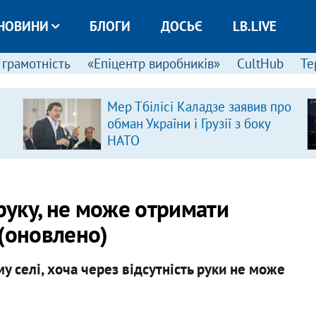
НОВИНИ
БЛОГИ
ДОСЬЄ
LB.LIVE
 грамотність
«Епіцентр виробників»
CultHub
Те
Мер Тбілісі Каладзе заявив про
обман України і Грузії з боку
НАТО
 руку, не може отримати
 (оновлено)
у селі, хоча через відсутність руки не може