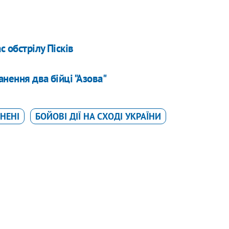
 обстрілу Пісків
нення два бійці "Азова"
НЕНІ
БОЙОВІ ДІЇ НА СХОДІ УКРАЇНИ