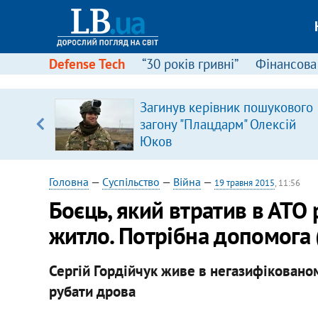
Defense Tech
“30 років гривні”
Фінансова
Загинув керівник пошукового
уп
загону "Плацдарм" Олексій
Юков
ку
Головна
—
Суспільство
—
Війна
—
19 травня 2015
, 11:56
Боєць, який втратив в АТО
житло. Потрібна допомога
Сергій Гордійчук живе в негазифікованом
рубати дрова