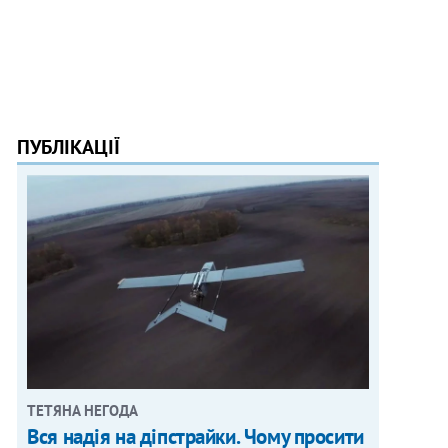
ПУБЛІКАЦІЇ
ТЕТЯНА НЕГОДА
Вся надія на діпстрайки. Чому просити