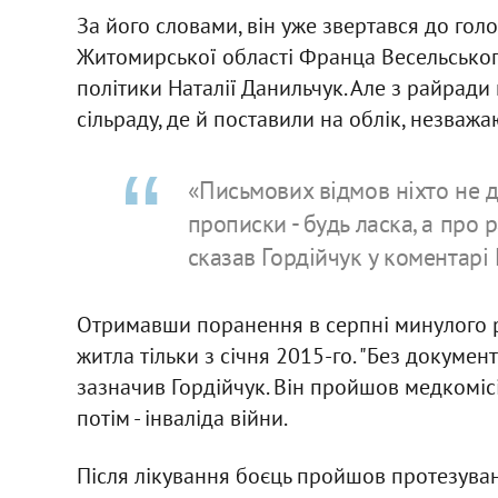
За його словами, він уже звертався до го
Житомирської області Франца Весельського 
політики Наталії Данильчук. Але з райрад
сільраду, де й поставили на облік, незваж
«Письмових відмов ніхто не д
прописки - будь ласка, а про 
сказав Гордійчук у коментарі 
Отримавши поранення в серпні минулого р
житла тільки з січня 2015-го. "Без документі
зазначив Гордійчук. Він пройшов медкомісі
потім - інваліда війни.
Після лікування боєць пройшов протезуван