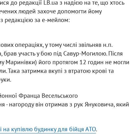
ися до редакції LB.ua з надією на те, що хтось
ечених людей захоче допомогти йому
 з редакцією за е-мейлом:
ових операціях, у тому числі звільняв н.п.
а, брав участь у бою під Савур-Могилою. Після
му Маринівки) його протягом 12 годин не могли
ли. Така затримка вкупі з втратою крові та
уки.
йонної Франца Весельського
я - нагороду він отримав з рук Януковича, який
і на купівлю будинку для бійця АТО
.