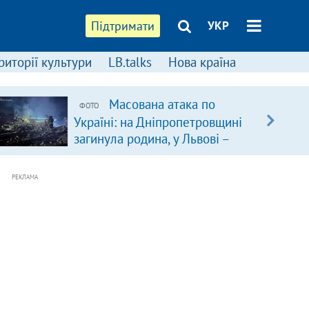
Підтримати
УКР
риторії культури
LB.talks
Нова країна
Масована атака по
ФОТО
Україні: на Дніпропетровщині
загинула родина, у Львові –
удар по багатоповерхівках
(доповнюється)
РЕКЛАМА