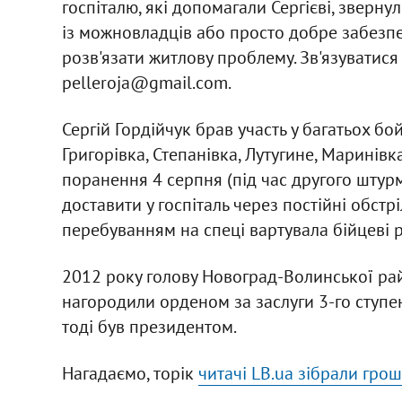
госпіталю, які допомагали Сергієві, звернул
із можновладців або просто добре забезп
розв'язати житлову проблему. Зв'язуватися
pelleroja@gmail.com
.
Сергій Гордійчук брав участь у багатьох бой
Григорівка, Степанівка, Лутугине, Маринівк
поранення 4 серпня (під час другого штур
доставити у госпіталь через постійні обстрі
перебуванням на спеці вартувала бійцеві р
2012 року голову Новоград-Волинської ра
нагородили орденом за заслуги 3-го ступен
тоді був президентом.
Нагадаємо, торік
читачі LB.ua зібрали грош