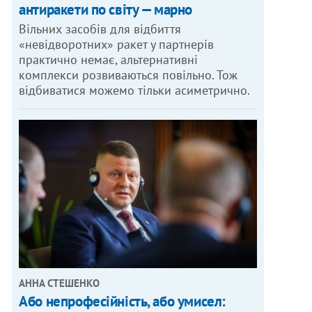
антиракети по світу — марно
Вільних засобів для відбиття
«невідворотних» ракет у партнерів
практично немає, альтернативні
комплекси розвиваються повільно. Тож
відбиватися можемо тільки асиметрично.
ОТО: ПРЕДОСТАВЛЕНО ВОЛОНТЕРАМИ
Сергей Гордийчук в больнице п
АННА СТЕШЕНКО
Або непрофесійність, або умисел: