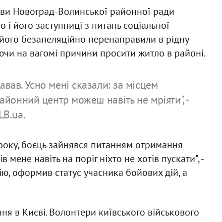
лови Новоград-Волинської районної ради
і його заступниці з питань соціальної
и його безапеляційно перенаправили в рідну
аючи на вагомі причини просити житло в районі.
авав. Усно мені сказали: за місцем
районний центр можеш навіть не мріяти", -
LB.ua.
оку, боєць зайнявся питанням отримання
в мене навіть на поріг ніхто не хотів пускати", -
ю, оформив статус учасника бойових дій, а
ня в Києві. Волонтери київського військового