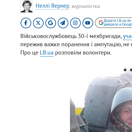
Неллі Вернер
, журналістка
Додати LB.ua як
джерело в Googl
Військовослужбовець 30-ї мехбригади,
уча
пережив важке поранення і ампутацію, не 
Про це
LB.ua
розповіли волонтери.