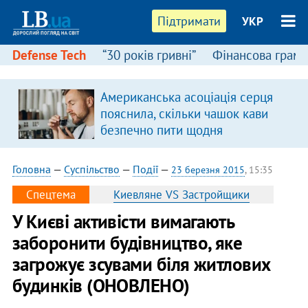
Підтримати
УКР
Defense Tech
“30 років гривні”
Фінансова грамо
Американська асоціація серця
в
пояснила, скільки чашок кави
безпечно пити щодня
Головна
—
Суспільство
—
Події
—
23 березня 2015
, 15:35
Спецтема
Киевляне VS Застройщики
У Києві активісти вимагають
заборонити будівництво, яке
загрожує зсувами біля житлових
будинків (ОНОВЛЕНО)