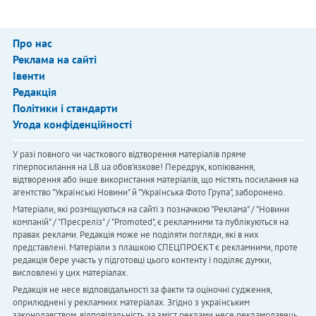
Про нас
Реклама на сайті
Івенти
Редакція
Політики і стандарти
Угода конфіденційності
У разі повного чи часткового відтворення матеріалів пряме
гіперпосилання на LB.ua обов'язкове! Передрук, копіювання,
відтворення або інше використання матеріалів, що містять посилання на
агентство "Українськi Новини" й "Українська Фото Група", заборонено.
Матеріали, які розміщуються на сайті з позначкою "Реклама" / "Новини
компаній" / "Пресреліз" / "Promoted", є рекламними та публікуються на
правах реклами. Редакція може не поділяти погляди, які в них
представлені. Матеріали з плашкою СПЕЦПРОЄКТ є рекламними, проте
редакція бере участь у підготовці цього контенту і поділяє думки,
висловлені у цих матеріалах.
Редакція не несе відповідальності за факти та оціночні судження,
оприлюднені у рекламних матеріалах. Згідно з українським
законодавством, відповідальність за зміст реклами несе рекламодавець.