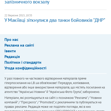
залізничного вокзалу
22 березня 2015, 18:35
У Макіївці зіткнулися два танки бойовиків "ДНР"
Про нас
Реклама на сайті
Івенти
Редакція
Політики і стандарти
Угода конфіденційності
У разі повного чи часткового відтворення матеріалів пряме
гіперпосилання на LB.ua обов'язкове! Передрук, копіювання,
відтворення або інше використання матеріалів, що містять посилання на
агентство "Українськi Новини" й "Українська Фото Група", заборонено.
Матеріали, які розміщуються на сайті з позначкою "Реклама" / "Новини
компаній" / "Пресреліз" / "Promoted", є рекламними та публікуються на
правах реклами. Редакція може не поділяти погляди, які в них