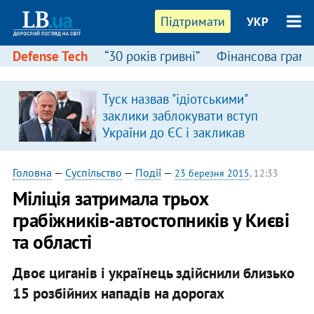
Підтримати
УКР
Defense Tech
“30 років гривні”
Фінансова грамо
Туск назвав "ідіотськими"
заклики заблокувати вступ
України до ЄС і закликав
припинити антиукраїнську
риторику
Головна
—
Суспільство
—
Події
—
23 березня 2015
, 12:33
Міліція затримала трьох
грабіжників-автостопників у Києві
та області
Двоє циганів і українець здійснили близько
15 розбійних нападів на дорогах