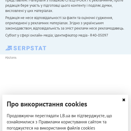
представлені. Матеріали з плашкою СПЕЦПРОЄКТ є рекламними, проте
редакція бере участь у підготовці цього контенту і поділяє думки,
висловлені у цих матеріалах.
Редакція не несе відповідальності за факти та оціночні судження,
оприлюднені у рекламних матеріалах. Згідно з українським
законодавством, відповідальність за зміст реклами несе рекламодавець.
Cуб'єкт у сфері онлайн-медіа; ідентифікатор медіа - R40-05097
РЕКЛАМА
Про використання cookies
Продовжуючи переглядати LB.ua ви підтверджуєте, що
ознайомилися з Правилами користування сайтом та
погоджуєтеся на використання файлів cookies