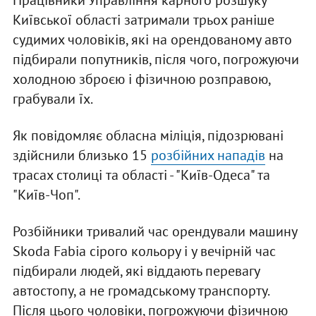
Працівники Управління карного розшуку
Київської області затримали трьох раніше
судимих чоловіків, які на орендованому авто
підбирали попутників, після чого, погрожуючи
холодною зброєю і фізичною розправою,
грабували їх.
Як повідомляє обласна міліція, підозрювані
здійснили близько 15
розбійних нападів
на
трасах столиці та області - "Київ-Одеса" та
"Київ-Чоп".
Розбійники тривалий час орендували машину
Skoda Fabia сірого кольору і у вечірній час
підбирали людей, які віддають перевагу
автостопу, а не громадському транспорту.
Після цього чоловіки, погрожуючи фізичною