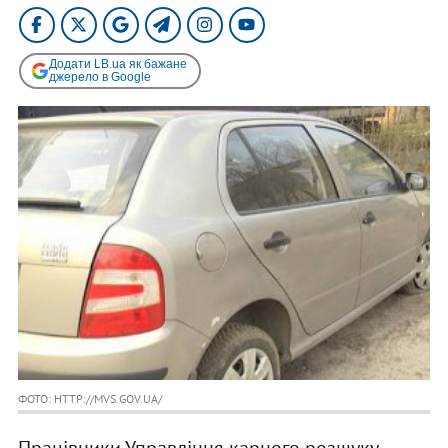
Додати LB.ua як бажане
джерело в Google
ФОТО: HTTP://MVS.GOV.UA/