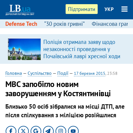
Підтримати
УКР
Defense Tech
“30 років гривні”
Фінансова грамо
Поліція отримала заяву щодо
в
незаконності проведення у
Почаївській лаврі хресної ходи
Головна
—
Суспільство
—
Події
—
17 березня 2015
, 23:58
МВС запобігло новим
заворушенням у Костянтинівці
Близько 50 осіб зібралися на місці ДТП, але
після спілкування з міліцією розійшлися