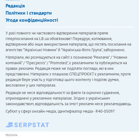
Редакція
Політики і стандарти
Угода конфіденційності
У разі повного чи часткового відтворення матеріалів пряме
гіперпосилання на LB.ua обов'язкове! Передрук, копіювання,
відтворення або інше використання матеріалів, що містять посилання на
агентство "Українськi Новини" й "Українська Фото Група", заборонено.
Матеріали, які розміщуються на сайті з позначкою "Реклама" / "Новини
компаній" / "Пресреліз" / "Promoted", є рекламними та публікуються на
правах реклами. Редакція може не поділяти погляди, які в них
представлені. Матеріали з плашкою СПЕЦПРОЄКТ є рекламними, проте
редакція бере участь у підготовці цього контенту і поділяє думки,
висловлені у цих матеріалах.
Редакція не несе відповідальності за факти та оціночні судження,
оприлюднені у рекламних матеріалах. Згідно з українським
законодавством, відповідальність за зміст реклами несе рекламодавець.
Cуб'єкт у сфері онлайн-медіа; ідентифікатор медіа - R40-05097
РЕКЛАМА