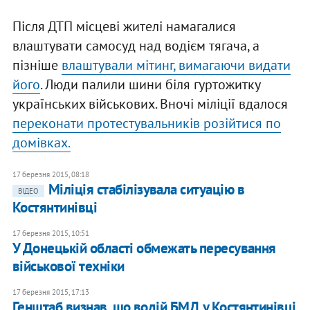
Після ДТП місцеві жителі намагалися
влаштувати самосуд над водієм тягача, а
пізніше
влаштували мітинг, вимагаючи видати
його
. Люди палили шини біля гуртожитку
українських військових. Вночі міліції вдалося
переконати протестувальників розійтися по
домівках.
17 березня 2015, 08:18
Міліція стабілізувала ситуацію в
ВІДЕО
Костянтинівці
17 березня 2015, 10:51
У Донецькій області обмежать пересування
військової техніки
17 березня 2015, 17:13
Генштаб визнав, що водій БМД у Костянтинівці