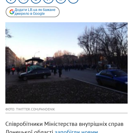
Додати LB.ua як бажане
джерело в Google
ФОТО: TWITTER.COM/PANDENIK
Співробітники Міністерства внутрішніх справ
Донецької області
запобігли новим