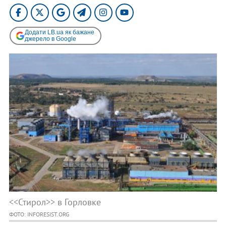
Додати LB.ua як бажане
джерело в Google
<<Стирол>> в Горловке
ФОТО: INFORESIST.ORG