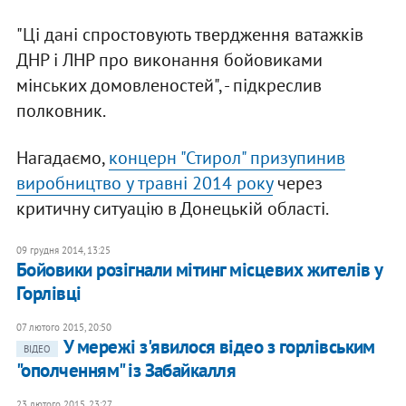
"Ці дані спростовують твердження ватажків
ДНР і ЛНР про виконання бойовиками
мінських домовленостей", - підкреслив
полковник.
Нагадаємо,
концерн "Стирол" призупинив
виробництво у травні 2014 року
через
критичну ситуацію в Донецькій області.
09 грудня 2014, 13:25
Бойовики розігнали мітинг місцевих жителів у
Горлівці
07 лютого 2015, 20:50
У мережі з'явилося відео з горлівським
ВІДЕО
"ополченням" із Забайкалля
23 лютого 2015, 23:27