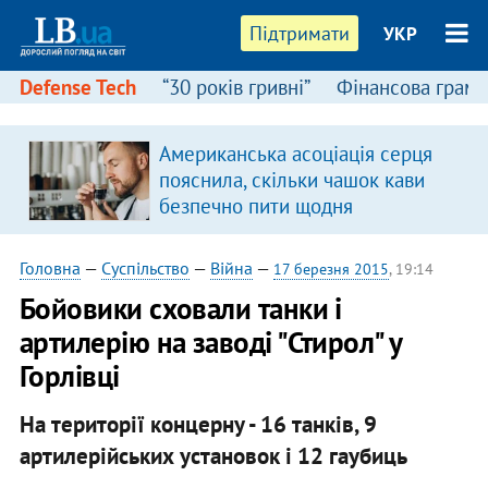
Підтримати
УКР
Defense Tech
“30 років гривні”
Фінансова грамо
Американська асоціація серця
я
пояснила, скільки чашок кави
безпечно пити щодня
Головна
—
Суспільство
—
Війна
—
17 березня 2015
, 19:14
Бойовики сховали танки і
артилерію на заводі "Стирол" у
Горлівці
На території концерну - 16 танків, 9
артилерійських установок і 12 гаубиць