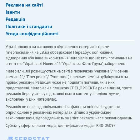
Реклама на сайті
Івенти
Редакція
Політики і стандарти
Угода конфіденційності
У разі повного чи часткового відтворення матеріалів пряме
гіперпосилання на LB.ua обов'язкове! Передрук, копіювання,
відтворення або інше використання матеріалів, що містять посилання на
агентство "Українськi Новини" й "Українська Фото Група", заборонено.
Матеріали, які розміщуються на сайті з позначкою "Реклама" / "Новини
компаній" / "Пресреліз" / "Promoted", є рекламними та публікуються на
правах реклами. Редакція може не поділяти погляди, які в них
представлені. Матеріали з плашкою СПЕЦПРОЄКТ є рекламними, проте
редакція бере участь у підготовці цього контенту і поділяє думки,
висловлені у цих матеріалах.
Редакція не несе відповідальності за факти та оціночні судження,
оприлюднені у рекламних матеріалах. Згідно з українським
законодавством, відповідальність за зміст реклами несе рекламодавець.
Cуб'єкт у сфері онлайн-медіа; ідентифікатор медіа - R40-05097