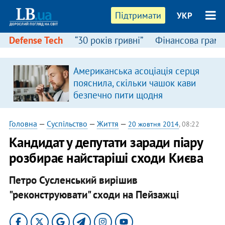
Підтримати
УКР
Defense Tech
“30 років гривні”
Фінансова грамо
Американська асоціація серця
пояснила, скільки чашок кави
безпечно пити щодня
Головна
—
Суспільство
—
Життя
—
20 жовтня 2014
, 08:22
Кандидат у депутати заради піару
розбирає найстаріші сходи Києва
Петро Сусленський вирішив
"реконструювати" сходи на Пейзажці