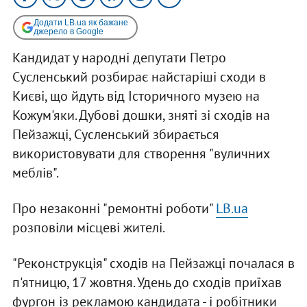
Додати LB.ua як бажане
джерело в Google
Кандидат у народні депутати Петро
Сусленський розбирає найстаріші сходи в
Києві, що йдуть від Історичного музею на
Кожум'яки. Дубові дошки, зняті зі сходів на
Пейзажці, Сусленський збирається
використовувати для створення "вуличних
меблів".
Про незаконні "ремонтні роботи"
LB.ua
розповіли місцеві жителі.
"Реконструкція" сходів на Пейзажці почалася в
п'ятницю, 17 жовтня. Удень до сходів приїхав
фургон із рекламою кандидата - і робітники