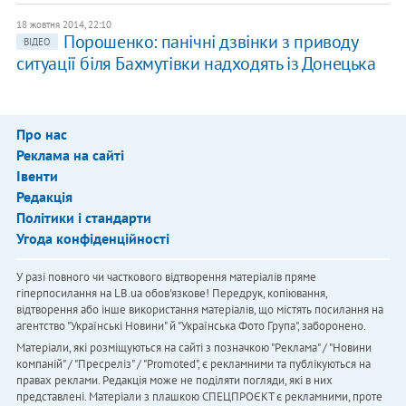
18 жовтня 2014, 22:10
Порошенко: панічні дзвінки з приводу
ВІДЕО
ситуації біля Бахмутівки надходять із Донецька
Про нас
Реклама на сайті
Івенти
Редакція
Політики і стандарти
Угода конфіденційності
У разі повного чи часткового відтворення матеріалів пряме
гіперпосилання на LB.ua обов'язкове! Передрук, копіювання,
відтворення або інше використання матеріалів, що містять посилання на
агентство "Українськi Новини" й "Українська Фото Група", заборонено.
Матеріали, які розміщуються на сайті з позначкою "Реклама" / "Новини
компаній" / "Пресреліз" / "Promoted", є рекламними та публікуються на
правах реклами. Редакція може не поділяти погляди, які в них
представлені. Матеріали з плашкою СПЕЦПРОЄКТ є рекламними, проте