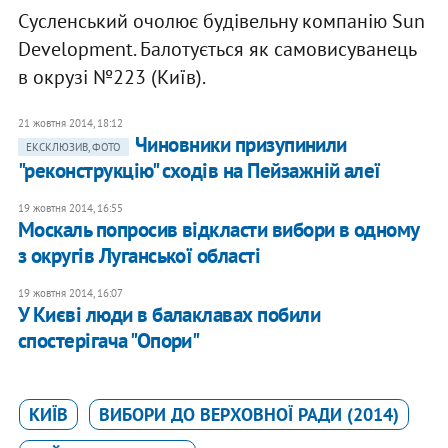
Сусленський очолює будівельну компанію Sun
Development. Балотується як самовисуванець
в окрузі №223 (Київ).
21 жовтня 2014, 18:12
Чиновники призупинили
ЕКСКЛЮЗИВ, ФОТО
"реконструкцію" сходів на Пейзажній алеї
19 жовтня 2014, 16:55
Москаль попросив відкласти вибори в одному
з округів Луганської області
19 жовтня 2014, 16:07
У Києві люди в балаклавах побили
спостерігача "Опори"
КИЇВ
ВИБОРИ ДО ВЕРХОВНОЇ РАДИ (2014)