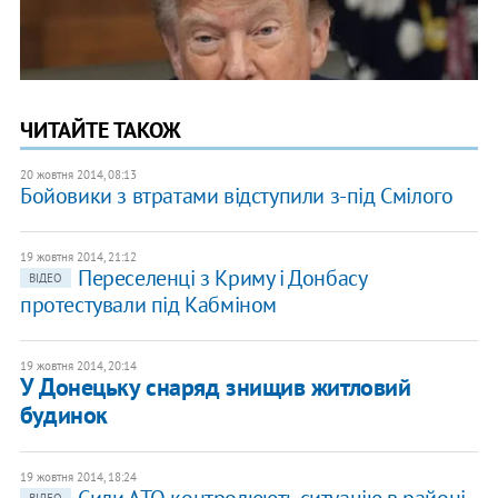
ЧИТАЙТЕ ТАКОЖ
20 жовтня 2014, 08:13
Бойовики з втратами відступили з-під Смілого
19 жовтня 2014, 21:12
Переселенці з Криму і Донбасу
ВІДЕО
протестували під Кабміном
19 жовтня 2014, 20:14
У Донецьку снаряд знищив житловий
будинок
19 жовтня 2014, 18:24
Сили АТО контролюють ситуацію в районі
ВІДЕО