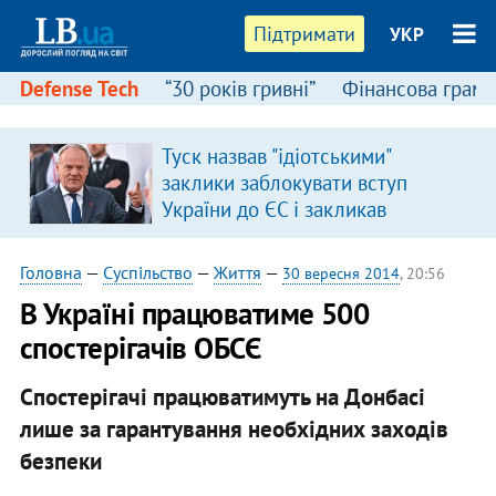
Підтримати
УКР
Defense Tech
“30 років гривні”
Фінансова грамо
Туск назвав "ідіотськими"
заклики заблокувати вступ
України до ЄС і закликав
припинити антиукраїнську
риторику
Головна
—
Суспільство
—
Життя
—
30 вересня 2014
, 20:56
В Україні працюватиме 500
спостерігачів ОБСЄ
Спостерігачі працюватимуть на Донбасі
лише за гарантування необхідних заходів
безпеки