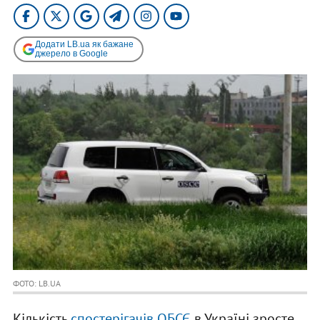
Додати LB.ua як бажане
джерело в Google
ФОТО: LB.UA
Кількість
спостерігачів ОБСЄ
в Україні зросте