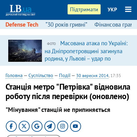
Підтримати
УКР
Defense Tech
“30 років гривні”
Фінансова грамо
Масована атака по Україні:
ФОТО
я
на Дніпропетровщині загинула
родина, у Львові – удар по
багатоповерхівках
(доповнюється)
Головна
—
Суспільство
—
Події
—
30 вересня 2014
, 17:35
Станція метро "Петрівка" відновила
роботу після перевірки (оновлено)
"Мінування" станцій не припиняється