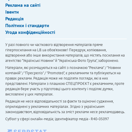
Реклама на сайті
Івенти
Редакція
Політики і стандарти
Угода конфіденційності
У разі повного чи часткового відтворення матеріалів пряме
гіперпосилання на LB.ua обов'язкове! Передрук, копіювання,
відтворення або інше використання матеріалів, що містять посилання на
агентство "Українськi Новини" й "Українська Фото Група", заборонено.
Матеріали, які розміщуються на сайті з позначкою "Реклама" / "Новини
компаній" / "Пресреліз" / "Promoted", є рекламними та публікуються на
правах реклами. Редакція може не поділяти погляди, які в них
представлені. Матеріали з плашкою СПЕЦПРОЄКТ є рекламними, проте
редакція бере участь у підготовці цього контенту і поділяє думки,
висловлені у цих матеріалах.
Редакція не несе відповідальності за факти та оціночні судження,
оприлюднені у рекламних матеріалах. Згідно з українським
законодавством, відповідальність за зміст реклами несе рекламодавець.
Cуб'єкт у сфері онлайн-медіа; ідентифікатор медіа - R40-05097