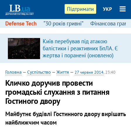
Підтримати
УКР
Defense Tech
“30 років гривні”
Фінансова грамо
Київ перебував під атакою
балістики і реактивних БпЛА. Є
жертва і поранені (оновлено)
Головна
—
Суспільство
—
Життя
—
27 червня 2014
, 23:40
Кличко доручив провести
громадські слухання з питання
Гостиного двору
Майбутнє будівлі Гостинного двору вирішать
найближчим часом