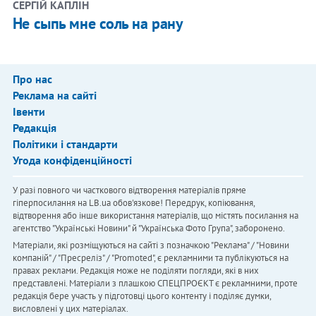
СЕРГІЙ КАПЛІН
Не сыпь мне соль на рану
Про нас
Реклама на сайті
Івенти
Редакція
Політики і стандарти
Угода конфіденційності
У разі повного чи часткового відтворення матеріалів пряме
гіперпосилання на LB.ua обов'язкове! Передрук, копіювання,
відтворення або інше використання матеріалів, що містять посилання на
агентство "Українськi Новини" й "Українська Фото Група", заборонено.
Матеріали, які розміщуються на сайті з позначкою "Реклама" / "Новини
компаній" / "Пресреліз" / "Promoted", є рекламними та публікуються на
правах реклами. Редакція може не поділяти погляди, які в них
представлені. Матеріали з плашкою СПЕЦПРОЄКТ є рекламними, проте
редакція бере участь у підготовці цього контенту і поділяє думки,
висловлені у цих матеріалах.