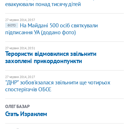
евакуювали понад тисячу дітей
27 червня 2014, 20:57
На Майдані 500 осіб святкували
ФОТО
підписання УА (додано фото)
27 червня 2014, 20:51
Терористи відмовилися звільнити
захоплені прикордонпункти
27 червня 2014, 20:27
"ДНР" зобов'язалася звільнити ще чотирьох
спостерігачів ОБСЄ
ОЛЕГ БАЗАР
Стать Израилем