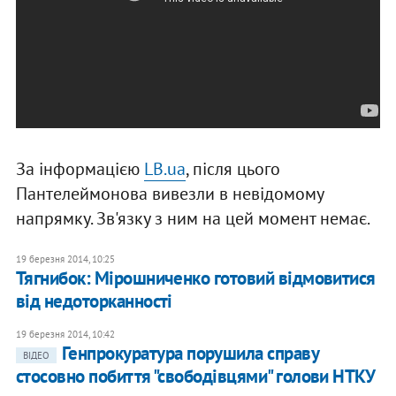
За інформацією
LB.ua
, після цього
Пантелеймонова вивезли в невідомому
напрямку. Зв'язку з ним на цей момент немає.
19 березня 2014, 10:25
Тягнибок: Мірошниченко готовий відмовитися
від недоторканності
19 березня 2014, 10:42
Генпрокуратура порушила справу
ВІДЕО
стосовно побиття "свободівцями" голови НТКУ