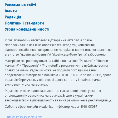
Реклама на сайті
Івенти
Редакція
Політики і стандарти
Угода конфіденційності
У разі повного чи часткового відтворення матеріалів пряме
гіперпосилання на LB.ua обов'язкове! Передрук, копіювання,
відтворення або інше використання матеріалів, що містять посилання на
агентство "Українськi Новини" й "Українська Фото Група", заборонено.
Матеріали, які розміщуються на сайті з позначкою "Реклама" / "Новини
компаній" / "Пресреліз" / "Promoted", є рекламними та публікуються на
правах реклами. Редакція може не поділяти погляди, які в них
представлені. Матеріали з плашкою СПЕЦПРОЄКТ є рекламними, проте
редакція бере участь у підготовці цього контенту і поділяє думки,
висловлені у цих матеріалах.
Редакція не несе відповідальності за факти та оціночні судження,
оприлюднені у рекламних матеріалах. Згідно з українським
законодавством, відповідальність за зміст реклами несе рекламодавець.
Cуб'єкт у сфері онлайн-медіа; ідентифікатор медіа - R40-05097