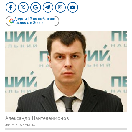
Додати LB.ua як бажане
джерело в Google
Александр Пантелеймонов
ФОТО: 1TV.COM.UA