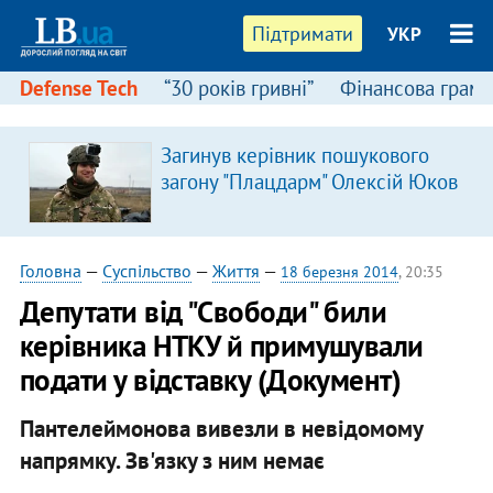
Підтримати
УКР
Defense Tech
“30 років гривні”
Фінансова грамо
Загинув керівник пошукового
загону "Плацдарм" Олексій Юков
Головна
—
Суспільство
—
Життя
—
18 березня 2014
, 20:35
Депутати від "Свободи" били
керівника НТКУ й примушували
подати у відставку (Документ)
Пантелеймонова вивезли в невідомому
напрямку. Зв'язку з ним немає