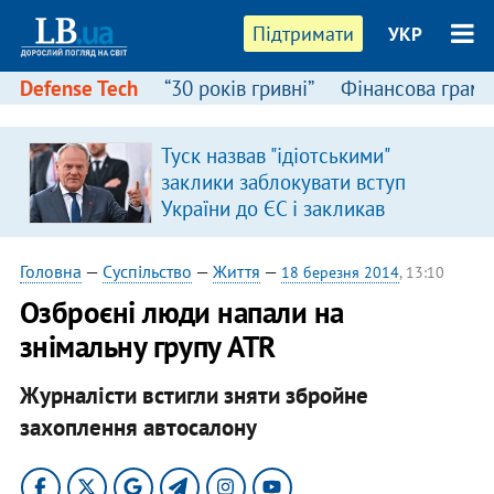
Підтримати
УКР
Defense Tech
“30 років гривні”
Фінансова грамо
Туск назвав "ідіотськими"
заклики заблокувати вступ
України до ЄС і закликав
припинити антиукраїнську
риторику
Головна
—
Суспільство
—
Життя
—
18 березня 2014
, 13:10
Озброєні люди напали на
знімальну групу ATR
Журналісти встигли зняти збройне
захоплення автосалону