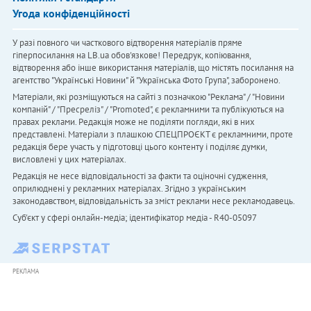
Угода конфіденційності
У разі повного чи часткового відтворення матеріалів пряме
гіперпосилання на LB.ua обов'язкове! Передрук, копіювання,
відтворення або інше використання матеріалів, що містять посилання на
агентство "Українськi Новини" й "Українська Фото Група", заборонено.
Матеріали, які розміщуються на сайті з позначкою "Реклама" / "Новини
компаній" / "Пресреліз" / "Promoted", є рекламними та публікуються на
правах реклами. Редакція може не поділяти погляди, які в них
представлені. Матеріали з плашкою СПЕЦПРОЄКТ є рекламними, проте
редакція бере участь у підготовці цього контенту і поділяє думки,
висловлені у цих матеріалах.
Редакція не несе відповідальності за факти та оціночні судження,
оприлюднені у рекламних матеріалах. Згідно з українським
законодавством, відповідальність за зміст реклами несе рекламодавець.
Cуб'єкт у сфері онлайн-медіа; ідентифікатор медіа - R40-05097
РЕКЛАМА