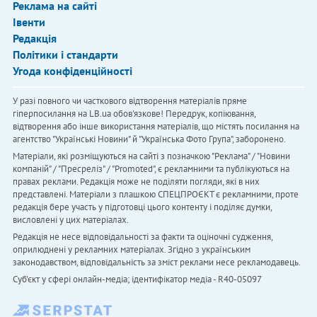
Реклама на сайті
Івенти
Редакція
Політики і стандарти
Угода конфіденційності
У разі повного чи часткового відтворення матеріалів пряме
гіперпосилання на LB.ua обов'язкове! Передрук, копіювання,
відтворення або інше використання матеріалів, що містять посилання на
агентство "Українськi Новини" й "Українська Фото Група", заборонено.
Матеріали, які розміщуються на сайті з позначкою "Реклама" / "Новини
компаній" / "Пресреліз" / "Promoted", є рекламними та публікуються на
правах реклами. Редакція може не поділяти погляди, які в них
представлені. Матеріали з плашкою СПЕЦПРОЄКТ є рекламними, проте
редакція бере участь у підготовці цього контенту і поділяє думки,
висловлені у цих матеріалах.
Редакція не несе відповідальності за факти та оціночні судження,
оприлюднені у рекламних матеріалах. Згідно з українським
законодавством, відповідальність за зміст реклами несе рекламодавець.
Cуб'єкт у сфері онлайн-медіа; ідентифікатор медіа - R40-05097