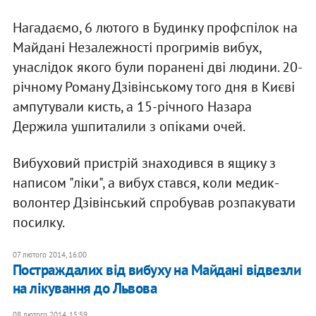
Нагадаємо, 6 лютого в Будинку профспілок на
Майдані Незалежності прогримів вибух,
унаслідок якого були поранені дві людини. 20-
річному Роману Дзівінському того дня в Києві
ампутували кисть, а 15-річного Назара
Держила ушпиталили з опіками очей.
Вибуховий пристрій знаходився в ящику з
написом "ліки", а вибух стався, коли медик-
волонтер Дзівінський спробував розпакувати
посилку.
07 лютого 2014, 16:00
Постраждалих від вибуху на Майдані відвезли
на лікування до Львова
08 лютого 2014, 15:59