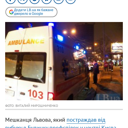
Додати LB.ua як бажане
джерело в Google
ФОТО: ВИТАЛИЙ МИРОШНИЧЕНКО
Мешканця Львова, який
постраждав від
вибуху в Будинку профспілок у центрі Києва
,