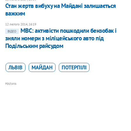
Стан жертв вибуху на Майдані залишається
важким
12 лютого 2014, 16:19
МВС: активісти пошкодили бензобак і
ВІДЕО
зняли номери з міліцейського авто під
Подільським райсудом
ЛЬВІВ
МАЙДАН
ПОТЕРПІЛІ
РЕКЛАМА