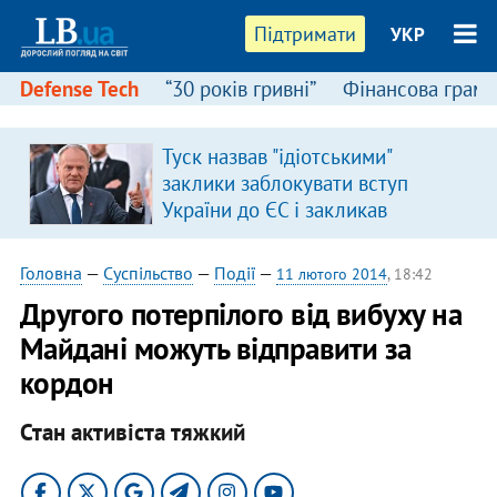
Підтримати
УКР
Defense Tech
“30 років гривні”
Фінансова грамо
Туск назвав "ідіотськими"
заклики заблокувати вступ
України до ЄС і закликав
припинити антиукраїнську
риторику
Головна
—
Суспільство
—
Події
—
11 лютого 2014
, 18:42
Другого потерпілого від вибуху на
Майдані можуть відправити за
кордон
Стан активіста тяжкий