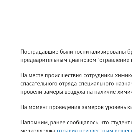
Пострадавшие были госпитализированы б
предварительным диагнозом "отравление 
На месте происшествия сотрудники химик
спасательного отряда специального назна
провели замеры воздуха на наличие химич
На момент проведения замеров уровень к
Напомним, ранее сообщалось, что студент
медколледжа
отравил неизвестным вещес