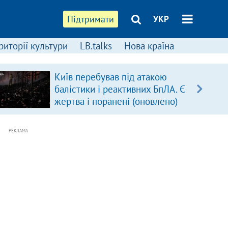
Підтримати
УКР
риторії культури
LB.talks
Нова країна
Київ перебував під атакою
балістики і реактивних БпЛА. Є
жертва і поранені (оновлено)
РЕКЛАМА