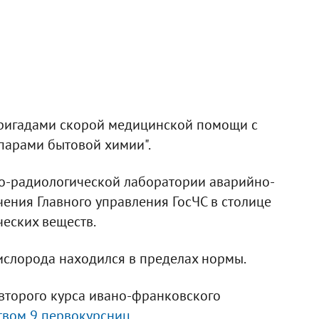
ригадами скорой медицинской помощи с
парами бытовой химии".
о-радиологической лаборатории аварийно-
чения Главного управления ГосЧС в столице
еских веществ.
ислорода находился в пределах нормы.
 второго курса ивано-франковского
твом 9 первокурсниц