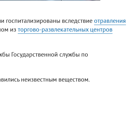
ыли госпитализированы вследствие
отравления
ном из
торгово-развлекательных центров
жбы Государственной службы по
равились неизвестным веществом.