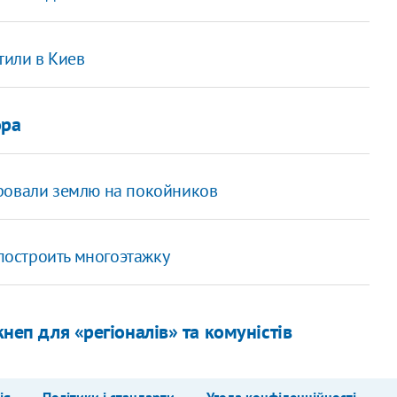
тили в Киев
ора
ровали землю на покойников
 построить многоэтажку
кнеп для «регіоналів» та комуністів
ія
Політики і стандарти
Угода конфіденційності