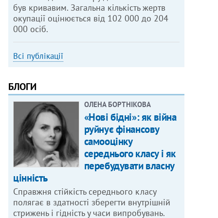
був кривавим. Загальна кількість жертв
окупації оцінюється від 102 000 до 204
000 осіб.
Всі публікації
БЛОГИ
ОЛЕНА БОРТНІКОВА
«Нові бідні»: як війна
руйнує фінансову
самооцінку
середнього класу і як
перебудувати власну
цінність
Справжня стійкість середнього класу
полягає в здатності зберегти внутрішній
стрижень і гідність у часи випробувань.