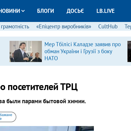
НОВИНИ
БЛОГИ
ДОСЬЄ
LB.LIVE
 грамотність
«Епіцентр виробників»
CultHub
Те
Мер Тбілісі Каладзе заявив про
обман України і Грузії з боку
НАТО
ро посетителей ТРЦ
ва были парами бытовой химии.
 бажане
e