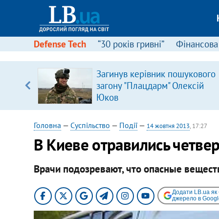
Defense Tech
“30 років гривні”
Фінансова
щодо
Загинув керівник пошукового
 у
загону "Плацдарм" Олексій
ої ходи
Юков
Головна
—
Суспільство
—
Події
—
14 жовтня 2013
, 17:27
В Киеве отравились четве
Врачи подозревают, что опасные вещест
Додати LB.ua як
джерело в Googl