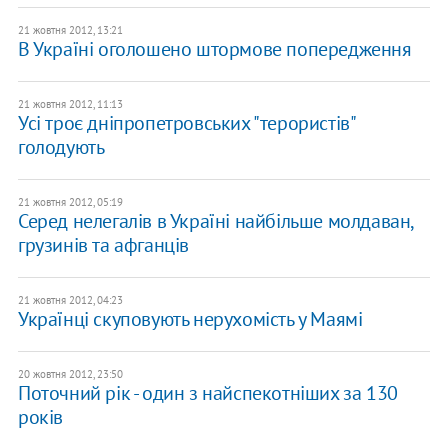
21 жовтня 2012, 13:21
В Україні оголошено штормове попередження
21 жовтня 2012, 11:13
Усі троє дніпропетровських "терористів"
голодують
21 жовтня 2012, 05:19
Серед нелегалів в Україні найбільше молдаван,
грузинів та афганців
21 жовтня 2012, 04:23
Українці скуповують нерухомість у Маямі
20 жовтня 2012, 23:50
Поточний рік - один з найспекотніших за 130
років