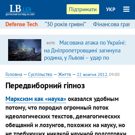
Підтримати
УКР
Defense Tech
“30 років гривні”
Фінансова грамо
Масована атака по Україні:
ФОТО
на Дніпропетровщині загинула
родина, у Львові – удар по
багатоповерхівках
(доповнюється)
Головна
—
Суспільство
—
Життя
—
22 жовтня 2012
, 09:00
Передвиборний гіпноз
Марксизм как «наука»
оказался удобным
потому, что породил огромный поток
идеологических текстов, демагогических
обещаний и лозунгов, похожих на науку, но
не требующих никакой научной подготовки.