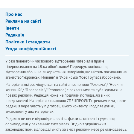
Про нас
Реклама на сайті
Івенти
Редакція
Політики і стандарти
Угода конфіденційності
У разі повного чи часткового відтворення матеріалів пряме
гіперпосилання на LB.ua обов'язкове! Передрук, копіювання,
відтворення або інше використання матеріалів, що містять посилання на
агентство "Українськi Новини" й "Українська Фото Група", заборонено.
Матеріали, які розміщуються на сайті з позначкою "Реклама" / "Новини
компаній" / "Пресреліз" / "Promoted", є рекламними та публікуються на
правах реклами. Редакція може не поділяти погляди, які в них
представлені. Матеріали з плашкою СПЕЦПРОЄКТ є рекламними, проте
редакція бере участь у підготовці цього контенту і поділяє думки,
висловлені у цих матеріалах.
Редакція не несе відповідальності за факти та оціночні судження,
оприлюднені у рекламних матеріалах. Згідно з українським
законодавством, відповідальність за зміст реклами несе рекламодавець.