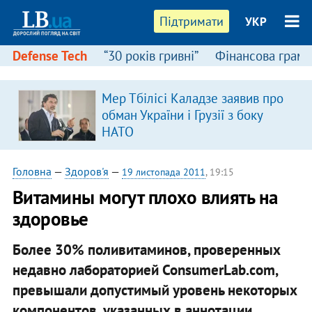
Підтримати
УКР
Defense Tech
“30 років гривні”
Фінансова грамо
Мер Тбілісі Каладзе заявив про
обман України і Грузії з боку
НАТО
Головна
—
Здоров'я
—
19 листопада 2011
, 19:15
Витамины могут плохо влиять на
здоровье
Более 30% поливитаминов, проверенных
недавно лабораторией ConsumerLab.com,
превышали допустимый уровень некоторых
компонентов, указанных в аннотации.