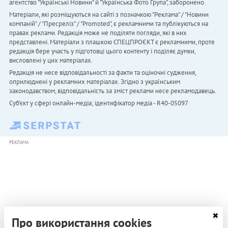
агентство "Українськi Новини" й "Українська Фото Група", заборонено.
Матеріали, які розміщуються на сайті з позначкою "Реклама" / "Новини
компаній" / "Пресреліз" / "Promoted", є рекламними та публікуються на
правах реклами. Редакція може не поділяти погляди, які в них
представлені. Матеріали з плашкою СПЕЦПРОЄКТ є рекламними, проте
редакція бере участь у підготовці цього контенту і поділяє думки,
висловлені у цих матеріалах.
Редакція не несе відповідальності за факти та оціночні судження,
оприлюднені у рекламних матеріалах. Згідно з українським
законодавством, відповідальність за зміст реклами несе рекламодавець.
Cуб'єкт у сфері онлайн-медіа; ідентифікатор медіа - R40-05097
РЕКЛАМА
Про використання cookies