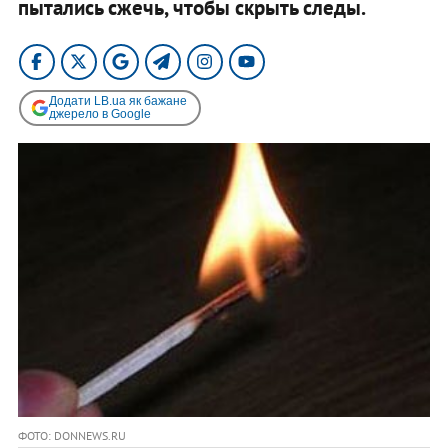
пытались сжечь, чтобы скрыть следы.
Додати LB.ua як бажане
джерело в Google
ФОТО: DONNEWS.RU