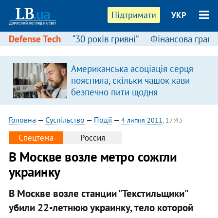
Підтримати
УКР
Defense Tech
“30 років гривні”
Фінансова грамо
Американська асоціація серця
я
пояснила, скільки чашок кави
безпечно пити щодня
Головна
—
Суспільство
—
Події
—
4 липня 2011
, 17:43
Спецтема
Россия
В Москве возле метро сожгли
украинку
В Москве возле станции "Текстильщики"
убили 22-летнюю украинку, тело которой