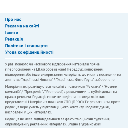
Про нас
Реклама на сайті
Івенти
Редакція
Політики і стандарти
Угода конфіденційності
У разі повного чи часткового відтворення матеріалів пряме
гіперпосилання на LB.ua обов'язкове! Передрук, копіювання,
відтворення або інше використання матеріалів, що містять посилання на
агентство "Українськi Новини" й "Українська Фото Група", заборонено.
Матеріали, які розміщуються на сайті з позначкою "Реклама" / "Новини
компаній" / "Пресреліз" / "Promoted", є рекламними та публікуються на
правах реклами. Редакція може не поділяти погляди, які в них
представлені. Матеріали з плашкою СПЕЦПРОЄКТ є рекламними, проте
редакція бере участь у підготовці цього контенту і поділяє думки,
висловлені у цих матеріалах.
Редакція не несе відповідальності за факти та оціночні судження,
оприлюднені у рекламних матеріалах. Згідно з українським