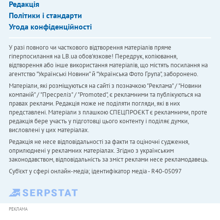
Редакція
Політики і стандарти
Угода конфіденційності
У разі повного чи часткового відтворення матеріалів пряме
гіперпосилання на LB.ua обов'язкове! Передрук, копіювання,
відтворення або інше використання матеріалів, що містять посилання на
агентство "Українськi Новини" й "Українська Фото Група", заборонено.
Матеріали, які розміщуються на сайті з позначкою "Реклама" / "Новини
компаній" / "Пресреліз" / "Promoted", є рекламними та публікуються на
правах реклами. Редакція може не поділяти погляди, які в них
представлені. Матеріали з плашкою СПЕЦПРОЄКТ є рекламними, проте
редакція бере участь у підготовці цього контенту і поділяє думки,
висловлені у цих матеріалах.
Редакція не несе відповідальності за факти та оціночні судження,
оприлюднені у рекламних матеріалах. Згідно з українським
законодавством, відповідальність за зміст реклами несе рекламодавець.
Cуб'єкт у сфері онлайн-медіа; ідентифікатор медіа - R40-05097
РЕКЛАМА