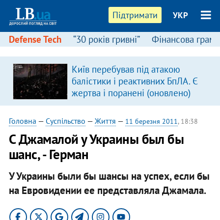
Підтримати
УКР
Defense Tech
“30 років гривні”
Фінансова грамо
Київ перебував під атакою
балістики і реактивних БпЛА. Є
жертва і поранені (оновлено)
Головна
—
Суспільство
—
Життя
—
11 березня 2011
, 18:38
С Джамалой у Украины был бы
шанс, - Герман
У Украины были бы шансы на успех, если бы
на Евровидении ее представляла Джамала.