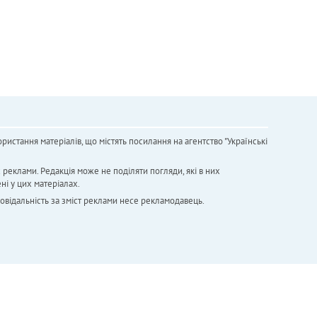
ристання матеріалів, що містять посилання на агентство "Українськi
х реклами. Редакція може не поділяти погляди, які в них
ні у цих матеріалах.
повідальність за зміст реклами несе рекламодавець.