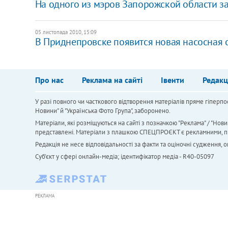
На одного из мэров Запорожской области за
05 листопада 2010, 15:09
В Приднепровске появится новая насосная 
Про нас
Реклама на сайті
Івенти
Редакц
У разі повного чи часткового відтворення матеріалів пряме гіперпо
Новини" й "Українська Фото Група", заборонено.
Матеріали, які розміщуються на сайті з позначкою "Реклама" / "Нови
представлені. Матеріали з плашкою СПЕЦПРОЄКТ є рекламними, проте
Редакція не несе відповідальності за факти та оціночні судження,
Cуб'єкт у сфері онлайн-медіа; ідентифікатор медіа - R40-05097
РЕКЛАМА