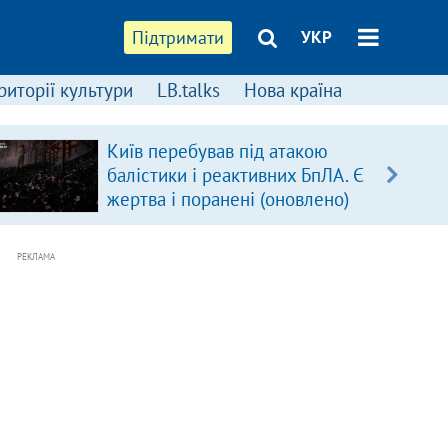
Підтримати
УКР
риторії культури
LB.talks
Нова країна
Київ перебував під атакою
балістики і реактивних БпЛА. Є
жертва і поранені (оновлено)
РЕКЛАМА