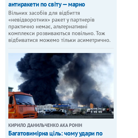
антиракети по світу — марно
Вільних засобів для відбиття
«невідворотних» ракет у партнерів
практично немає, альтернативні
комплекси розвиваються повільно. Тож
відбиватися можемо тільки асиметрично.
КИРИЛО ДАНИЛЬЧЕНКО АКА РОНІН
Багатовимірна ціль: чому удари по