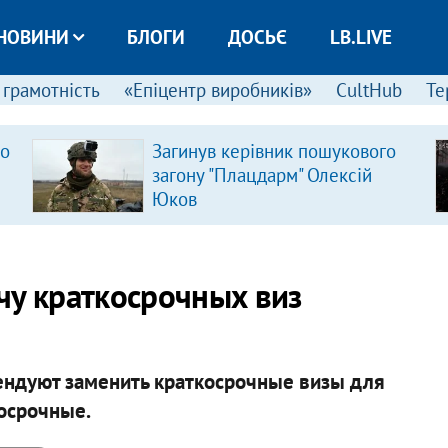
НОВИНИ
БЛОГИ
ДОСЬЄ
LB.LIVE
 грамотність
«Епіцентр виробників»
CultHub
Те
ро
Загинув керівник пошукового
загону "Плацдарм" Олексій
Юков
чу краткосрочных виз
ендуют заменить краткосрочные визы для
срочные. ​