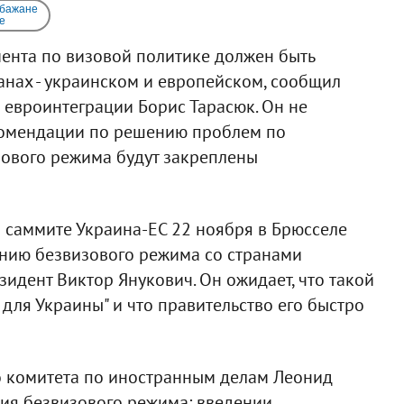
 бажане
e
ента по визовой политике должен быть
анах - украинском и европейском, сообщил
 евроинтеграции Борис Тарасюк. Он не
комендации по решению проблем по
ового режима будут закреплены
а саммите Украина-ЕС 22 ноября в Брюсселе
ению безвизового режима со странами
зидент Виктор Янукович. Он ожидает, что такой
для Украины" и что правительство его быстро
о комитета по иностранным делам Леонид
ния безвизового режима: введении