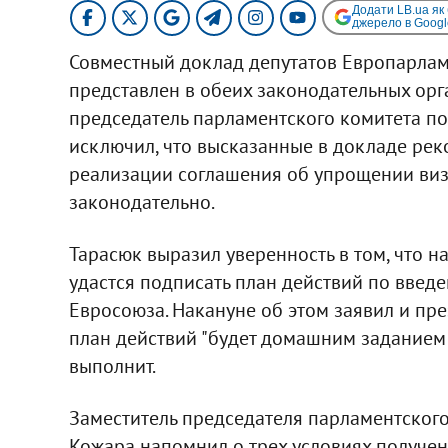
Додати LB.ua як
джерело в Googl
Совместный доклад депутатов Европарлам
представлен в обеих законодательных орг
председатель парламентского комитета по
исключил, что высказанные в докладе ре
реализации соглашения об упрощении виз
законодательно.
Тарасюк выразил уверенность в том, что н
удастся подписать план действий по введ
Евросоюза. Накануне об этом заявил и пре
план действий "будет домашним заданием 
выполнит.
Заместитель председателя парламентског
Кожара напомнил о трех условиях получе