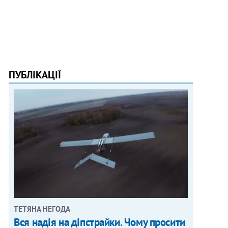
ПУБЛІКАЦІЇ
ТЕТЯНА НЕГОДА
Вся надія на діпстрайки. Чому просити