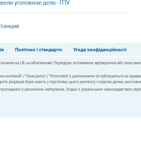
вели уголовное дело - ГПУ
станция
ія
Політики і стандарти
Угода конфіденційності
силання на LB.ua обов'язкове! Передрук, копіювання, відтворення або інше вико
ни компаній" / "Пресреліз" / "Promoted", є рекламними та публікуються на права
 редакція бере участь у підготовці цього контенту і поділяє думки, висловле
 оприлюднені у рекламних матеріалах. Згідно з українським законодавством, від