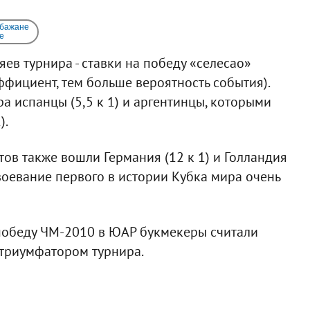
 бажане
e
ев турнира - ставки на победу «селесао»
ффициент, тем больше вероятность события).
 испанцы (5,5 к 1) и аргентинцы, которыми
).
ов также вошли Германия (12 к 1) и Голландия
воевание первого в истории Кубка мира очень
победу ЧМ-2010 в ЮАР букмекеры считали
 триумфатором турнира.