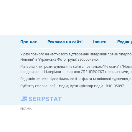
Про нас
Реклама на сайті
Івенти
Редакц
У разі повного чи часткового відтворення матеріалів пряме гіперпо
Новини" й "Українська Фото Група", заборонено.
Матеріали, які розміщуються на сайті з позначкою "Реклама" / "Нови
представлені. Матеріали з плашкою СПЕЦПРОЄКТ є рекламними, проте
Редакція не несе відповідальності за факти та оціночні судження,
Cуб'єкт у сфері онлайн-медіа; ідентифікатор медіа - R40-05097
РЕКЛАМА