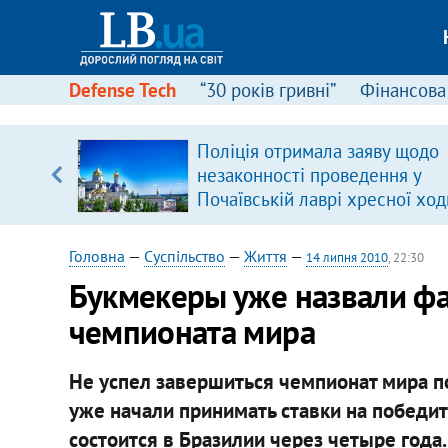
Defense Tech
“30 років гривні”
Фінансова
ою
Поліція отримала заяву щодо
пЛА. Є
незаконності проведення у
лено)
Почаївській лаврі хресної ход
Головна
—
Суспільство
—
Життя
—
14 липня 2010
, 22:30
Букмекеры уже назвали ф
чемпионата мира
Не успел завершиться чемпионат мира п
уже начали принимать ставки на победи
состоится в Бразилии через четыре года.