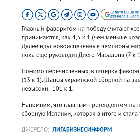
Додати LB.ua як
джерело в Googl
Главный фаворитом на победу считают хозя
принимаются, как 4,5 к 1 (чем меньше коэ
Далее идут новоиспеченные чемпионы мира
пока еще руководит Диего Марадона (7 к 1
Помимо перечисленных, в пятерку фаворит
(13 к 1). Шансы украинской сборной на за
невысоки - 101 к 1.
Напомним, что главным претендентом на 
сборную Испании, которая в итоге и стала
ДЖЕРЕЛО:
ЛИГАБИЗНЕСИНФОРМ