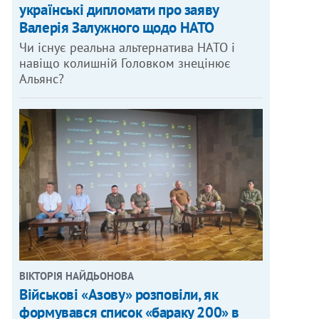
українські дипломати про заяву
Валерія Залужного щодо НАТО
Чи існує реальна альтернатива НАТО і
навіщо колишній Головком знецінює
Альянс?
ВІКТОРІЯ НАЙДЬОНОВА
Військові «Азову» розповіли, як
формувався список «бараку 200» в