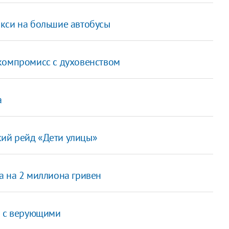
кси на большие автобусы
компромисс с духовенством
а
ий рейд «Дети улицы»
а на 2 миллиона гривен
я с верующими