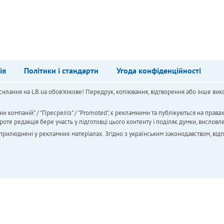
ія
Політики і стандарти
Угода конфіденційності
силання на LB.ua обов'язкове! Передрук, копіювання, відтворення або інше вико
ни компаній" / "Пресреліз" / "Promoted", є рекламними та публікуються на права
 редакція бере участь у підготовці цього контенту і поділяє думки, висловле
 оприлюднені у рекламних матеріалах. Згідно з українським законодавством, від