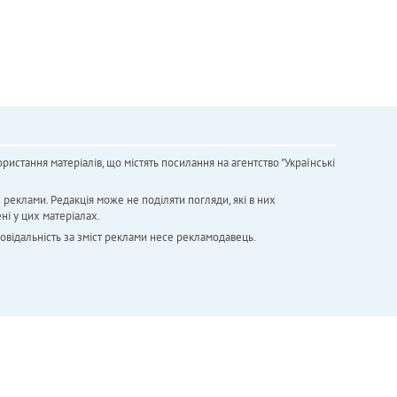
ристання матеріалів, що містять посилання на агентство "Українськi
х реклами. Редакція може не поділяти погляди, які в них
ні у цих матеріалах.
повідальність за зміст реклами несе рекламодавець.