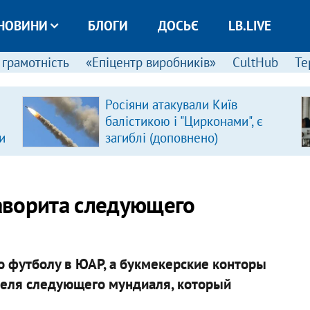
НОВИНИ
БЛОГИ
ДОСЬЄ
LB.LIVE
 грамотність
«Епіцентр виробників»
CultHub
Те
Росіяни атакували Київ
балістикою і "Цирконами", є
и
загиблі (доповнено)
аворита следующего
о футболу в ЮАР, а букмекерские конторы
теля следующего мундиаля, который