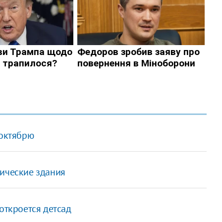
 октябрю
рические здания
откроется детсад