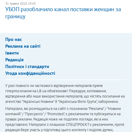
31 травня 2010, 19:43
УБОП разоблачило канал поставки женщин за
границу
Про нас
Реклама на сайті
Івенти
Редакція
Політики і стандарти
Угода конфіденційності
У разі повного чи часткового відтворення матеріалів пряме
гіперпосилання на LB.ua обов'язкове! Передрук, копіювання,
відтворення або інше використання матеріалів, що містять посилання на
агентство "Українськi Новини" й "Українська Фото Група", заборонено.
Матеріали, які розміщуються на сайті з позначкою "Реклама" / "Новини
компаній" / "Пресреліз" / "Promoted", є рекламними та публікуються на
правах реклами. Редакція може не поділяти погляди, які в них
представлені. Матеріали з плашкою СПЕЦПРОЄКТ є рекламними, проте
редакція бере участь у підготовці цього контенту і поділяє думки,