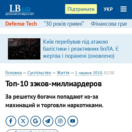
Підтримати
УКР
Defense Tech
“30 років гривні”
Фінансова грамо
Київ перебував під атакою
балістики і реактивних БпЛА. Є
жертва і поранені (оновлено)
Головна
—
Суспільство
—
Життя
—
1 червня 2010
, 02:30
Топ-10 зэков-миллиардеров
За решетку богачи попадают из-за
махинаций и торговли наркотиками.