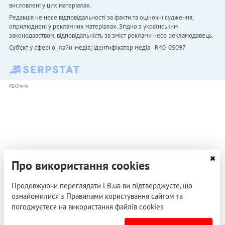
висловлені у цих матеріалах.
Редакція не несе відповідальності за факти та оціночні судження,
оприлюднені у рекламних матеріалах. Згідно з українським
законодавством, відповідальність за зміст реклами несе рекламодавець.
Cуб'єкт у сфері онлайн-медіа; ідентифікатор медіа - R40-05097
РЕКЛАМА
Про використання cookies
Продовжуючи переглядати LB.ua ви підтверджуєте, що
ознайомилися з Правилами користування сайтом та
погоджуєтеся на використання файлів cookies