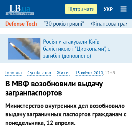
Підтримати
УКР
Defense Tech
“30 років гривні”
Фінансова грамо
Росіяни атакували Київ
в
балістикою і "Цирконами", є
загиблі (доповнено)
Головна
—
Суспільство
—
Життя
—
13 квітня 2010
, 12:49
В МВФ возобновили выдачу
загранпаспортов
Министерство внутренних дел возобновило
выдачу заграничных паспортов гражданам с
понедельника, 12 апреля.