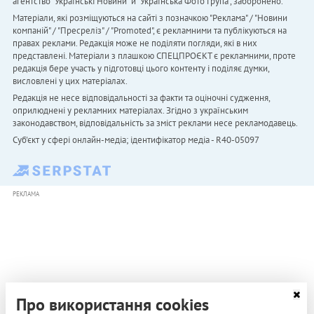
агентство "Українськi Новини" й "Українська Фото Група", заборонено.
Матеріали, які розміщуються на сайті з позначкою "Реклама" / "Новини
компаній" / "Пресреліз" / "Promoted", є рекламними та публікуються на
правах реклами. Редакція може не поділяти погляди, які в них
представлені. Матеріали з плашкою СПЕЦПРОЄКТ є рекламними, проте
редакція бере участь у підготовці цього контенту і поділяє думки,
висловлені у цих матеріалах.
Редакція не несе відповідальності за факти та оціночні судження,
оприлюднені у рекламних матеріалах. Згідно з українським
законодавством, відповідальність за зміст реклами несе рекламодавець.
Cуб'єкт у сфері онлайн-медіа; ідентифікатор медіа - R40-05097
РЕКЛАМА
Про використання cookies