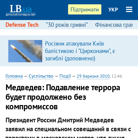
Підтримати
УКР
Defense Tech
“30 років гривні”
Фінансова грамо
Росіяни атакували Київ
я
балістикою і "Цирконами", є
загиблі (доповнено)
Головна
—
Суспільство
—
Події
—
29 березня 2010
, 12:46
Медведев: Подавление террора
будет продолжено без
компромиссов
Президент России Дмитрий Медведев
заявил на специальном совещаний в связи с
терактами в московском метро, что линия