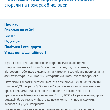
сгорели на пожарах 8 человек
Про нас
Реклама на сайті
Івенти
Редакція
Політики і стандарти
Угода конфіденційності
У разі повного чи часткового відтворення матеріалів пряме
гіперпосилання на LB.ua обов'язкове! Передрук, копіювання,
відтворення або інше використання матеріалів, що містять посилання на
агентство "Українськi Новини" й "Українська Фото Група", заборонено.
Матеріали, які розміщуються на сайті з позначкою "Реклама" / "Новини
компаній" / "Пресреліз" / "Promoted", є рекламними та публікуються на
правах реклами. Редакція може не поділяти погляди, які в них
представлені. Матеріали з плашкою СПЕЦПРОЄКТ є рекламними, проте
редакція бере участь у підготовці цього контенту і поділяє думки,
висловлені у цих матеріалах.
Редакція не несе відповідальності за факти та оціночні судження,