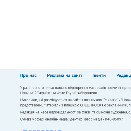
Про нас
Реклама на сайті
Івенти
Редакц
У разі повного чи часткового відтворення матеріалів пряме гіперпо
Новини" й "Українська Фото Група", заборонено.
Матеріали, які розміщуються на сайті з позначкою "Реклама" / "Нови
представлені. Матеріали з плашкою СПЕЦПРОЄКТ є рекламними, проте
Редакція не несе відповідальності за факти та оціночні судження,
Cуб'єкт у сфері онлайн-медіа; ідентифікатор медіа - R40-05097