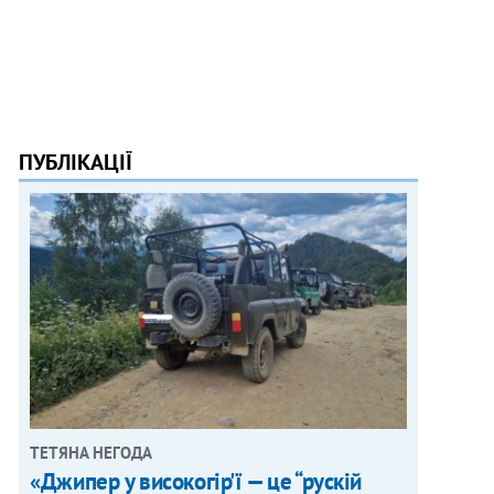
ПУБЛІКАЦІЇ
ТЕТЯНА НЕГОДА
«Джипер у високогір'ї — це “рускій