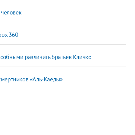
 человек
box 360
собными различить братьев Кличко
смертников «Аль-Каеды»