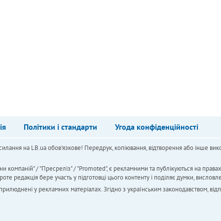
ія
Політики і стандарти
Угода конфіденційності
силання на LB.ua обов'язкове! Передрук, копіювання, відтворення або інше вико
ни компаній" / "Пресреліз" / "Promoted", є рекламними та публікуються на права
 редакція бере участь у підготовці цього контенту і поділяє думки, висловле
 оприлюднені у рекламних матеріалах. Згідно з українським законодавством, від