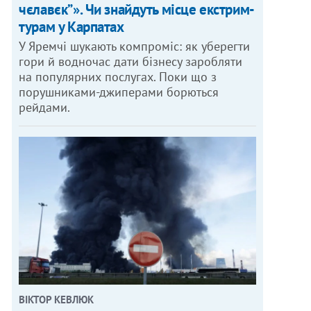
чєлавєк”». Чи знайдуть місце екстрим-
турам у Карпатах
У Яремчі шукають компроміс: як уберегти
гори й водночас дати бізнесу заробляти
на популярних послугах. Поки що з
порушниками-джиперами борються
рейдами.
ВІКТОР КЕВЛЮК