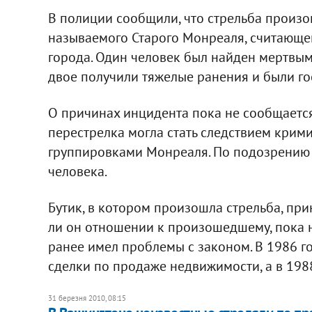
В полиции сообщили, что стрельба произошл
называемого Старого Монреаля, считающе
города. Один человек был найден мертвым
двое получили тяжелые ранения и были г
О причинах инцидента пока не сообщается.
перестрелка могла стать следствием кри
группировками Монреаля. По подозрению 
человека.
Бутик, в котором произошла стрельба, пр
ли он отношении к произошедшему, пока н
ранее имел проблемы с законом. В 1986 г
сделки по продаже недвижимости, а в 1988
31 березня 2010, 08:15