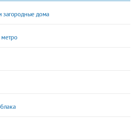
и загородные дома
 метро
облака