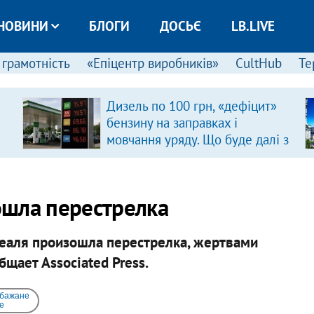
НОВИНИ
БЛОГИ
ДОСЬЄ
LB.LIVE
 грамотність
«Епіцентр виробників»
CultHub
Те
Дизель по 100 грн, «дефіцит»
бензину на заправках і
мовчання уряду. Що буде далі з
цінами на пальне?
ошла перестрелка
еаля произошла перестрелка, жертвами
бщает Associated Press.
 бажане
e