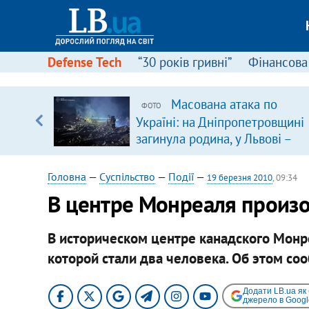
Defense Tech
“30 років гривні”
Фінансова
вив про
Масована атака по
ФОТО
боку
Україні: на Дніпропетровщині
загинула родина, у Львові –
удар по багатоповерхівках
(доповнюється)
Головна
—
Суспільство
—
Події
—
19 березня 2010
, 09:34
В центре Монреаля произ
В историческом центре канадского Монр
которой стали два человека. Об этом соо
Додати LB.ua як
джерело в Googl