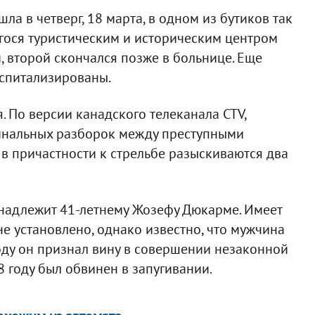
а в четверг, 18 марта, в одном из бутиков так
гося туристическим и историческим центром
, второй скончался позже в больнице. Еще
оспитализированы.
 По версии канадского телеканала CTV,
минальных разборок между преступными
в причастности к стрельбе разыскиваются два
инадлежит 41-летнему Жозефу Дюкарме. Имеет
е установлено, однако известно, что мужчина
оду он признал вину в совершении незаконной
 году был обвинен в запугивании.