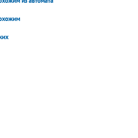
охожим из автомата
рохожим
жих