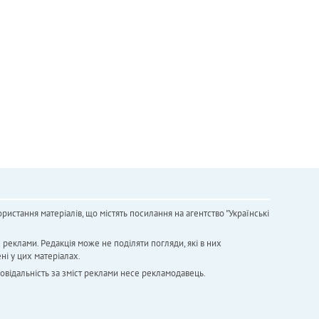
ристання матеріалів, що містять посилання на агентство "Українськi
х реклами. Редакція може не поділяти погляди, які в них
ні у цих матеріалах.
повідальність за зміст реклами несе рекламодавець.