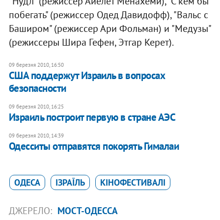
"Нудл" (режиссер Айелет Менахеми), "С кем бы
побегать" (режиссeр Одед Давидофф), "Вальс с
Баширом" (режиссер Ари Фольман) и "Медузы"
(режиссеры Шира Гефен, Этгар Керет).
09 березня 2010, 16:50
США поддержут Израиль в вопросах
безопасности
09 березня 2010, 16:25
Израиль построит первую в стране АЭС
09 березня 2010, 14:39
Одесситы отправятся покорять Гималаи
ОДЕСА
ІЗРАЇЛЬ
КІНОФЕСТИВАЛІ
ДЖЕРЕЛО:
МОСТ-ОДЕССА