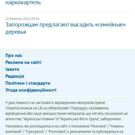
наркокартель
10 березня 2010, 09:54
Запорожцам предлагают высадить «семейные»
деревья
Про нас
Реклама на сайті
Івенти
Редакція
Політики і стандарти
Угода конфіденційності
У разі повного чи часткового відтворення матеріалів пряме
гіперпосилання на LB.ua обов'язкове! Передрук, копіювання,
відтворення або інше використання матеріалів, що містять посилання на
агентство "Українськi Новини" й "Українська Фото Група", заборонено.
Матеріали, які розміщуються на сайті з позначкою "Реклама" / "Новини
компаній" / "Пресреліз" / "Promoted", є рекламними та публікуються на