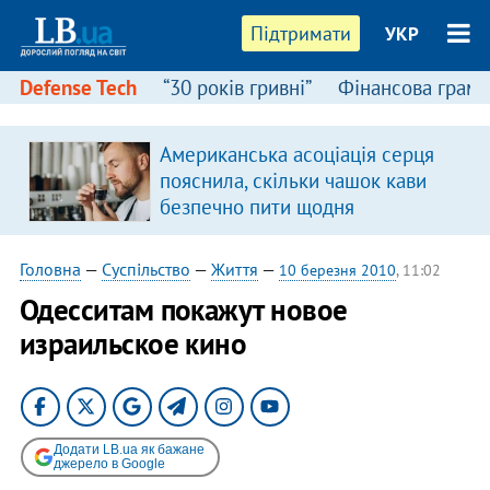
Підтримати
УКР
Defense Tech
“30 років гривні”
Фінансова грамо
Американська асоціація серця
пояснила, скільки чашок кави
безпечно пити щодня
Головна
—
Суспільство
—
Життя
—
10 березня 2010
, 11:02
Одесситам покажут новое
израильское кино
Додати LB.ua як бажане
джерело в Google