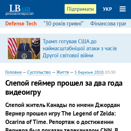
Підтримати
УКР
Defense Tech
“30 років гривні”
Фінансова грамо
Трамп готував США до
наймасштабнішої атаки з часів
Другої світової війни
Головна
—
Суспільство
—
Життя
—
5 березня 2010
, 03:30
Слепой геймер прошел за два года
видеоигру
Слепой житель Канады по имени Джордан
Вернер прошел игру The Legend of Zelda:
Ocarina of Time. Репортаж о достижении
Вернера был показан телеканалом CNN. В