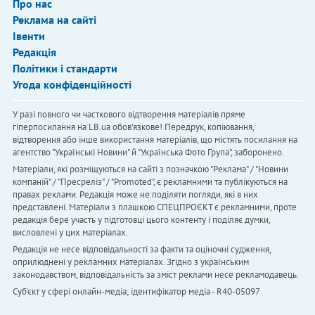
Про нас
Реклама на сайті
Івенти
Редакція
Політики і стандарти
Угода конфіденційності
У разі повного чи часткового відтворення матеріалів пряме
гіперпосилання на LB.ua обов'язкове! Передрук, копіювання,
відтворення або інше використання матеріалів, що містять посилання на
агентство "Українськi Новини" й "Українська Фото Група", заборонено.
Матеріали, які розміщуються на сайті з позначкою "Реклама" / "Новини
компаній" / "Пресреліз" / "Promoted", є рекламними та публікуються на
правах реклами. Редакція може не поділяти погляди, які в них
представлені. Матеріали з плашкою СПЕЦПРОЄКТ є рекламними, проте
редакція бере участь у підготовці цього контенту і поділяє думки,
висловлені у цих матеріалах.
Редакція не несе відповідальності за факти та оціночні судження,
оприлюднені у рекламних матеріалах. Згідно з українським
законодавством, відповідальність за зміст реклами несе рекламодавець.
Cуб'єкт у сфері онлайн-медіа; ідентифікатор медіа - R40-05097