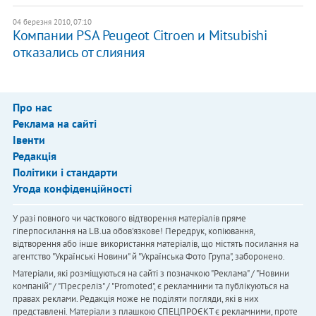
04 березня 2010, 07:10
Компании PSA Peugeot Citroen и Mitsubishi
отказались от слияния
Про нас
Реклама на сайті
Івенти
Редакція
Політики і стандарти
Угода конфіденційності
У разі повного чи часткового відтворення матеріалів пряме
гіперпосилання на LB.ua обов'язкове! Передрук, копіювання,
відтворення або інше використання матеріалів, що містять посилання на
агентство "Українськi Новини" й "Українська Фото Група", заборонено.
Матеріали, які розміщуються на сайті з позначкою "Реклама" / "Новини
компаній" / "Пресреліз" / "Promoted", є рекламними та публікуються на
правах реклами. Редакція може не поділяти погляди, які в них
представлені. Матеріали з плашкою СПЕЦПРОЄКТ є рекламними, проте