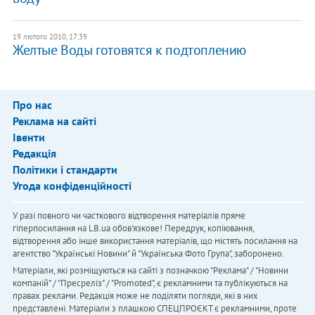
19 лютого 2010, 17:39
Желтые Воды готовятся к подтоплению
Про нас
Реклама на сайті
Івенти
Редакція
Політики і стандарти
Угода конфіденційності
У разі повного чи часткового відтворення матеріалів пряме
гіперпосилання на LB.ua обов'язкове! Передрук, копіювання,
відтворення або інше використання матеріалів, що містять посилання на
агентство "Українськi Новини" й "Українська Фото Група", заборонено.
Матеріали, які розміщуються на сайті з позначкою "Реклама" / "Новини
компаній" / "Пресреліз" / "Promoted", є рекламними та публікуються на
правах реклами. Редакція може не поділяти погляди, які в них
представлені. Матеріали з плашкою СПЕЦПРОЄКТ є рекламними, проте