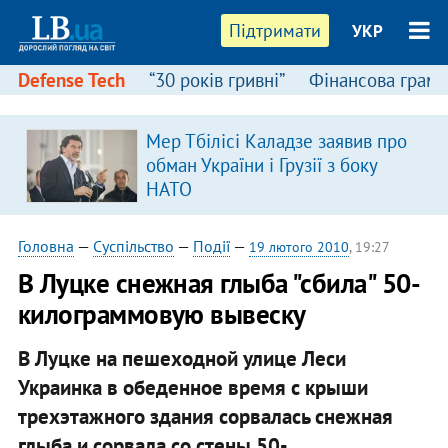
Підтримати
УКР
Defense Tech
“30 років гривні”
Фінансова грамо
Мер Тбілісі Каладзе заявив про
обман України і Грузії з боку
НАТО
Головна
—
Суспільство
—
Події
—
19 лютого 2010
, 19:27
В Луцке снежная глыба "сбила" 50-
килограммовую вывеску
В Луцке на пешеходной улице Леси
Украинка в обеденное время с крыши
трехэтажного здания сорвалась снежная
глыба и сорвала со стены 50-