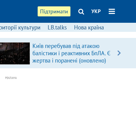
Підтримати
УКР
риторії культури
LB.talks
Нова країна
Київ перебував під атакою
балістики і реактивних БпЛА. Є
жертва і поранені (оновлено)
РЕКЛАМА