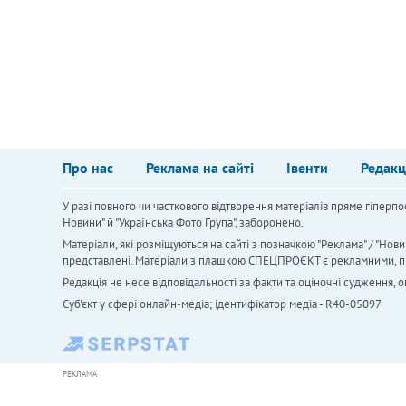
Про нас
Реклама на сайті
Івенти
Редакц
У разі повного чи часткового відтворення матеріалів пряме гіперпо
Новини" й "Українська Фото Група", заборонено.
Матеріали, які розміщуються на сайті з позначкою "Реклама" / "Нови
представлені. Матеріали з плашкою СПЕЦПРОЄКТ є рекламними, проте
Редакція не несе відповідальності за факти та оціночні судження,
Cуб'єкт у сфері онлайн-медіа; ідентифікатор медіа - R40-05097
РЕКЛАМА