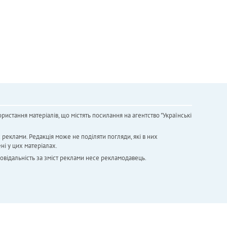
ристання матеріалів, що містять посилання на агентство "Українськi
х реклами. Редакція може не поділяти погляди, які в них
ні у цих матеріалах.
повідальність за зміст реклами несе рекламодавець.