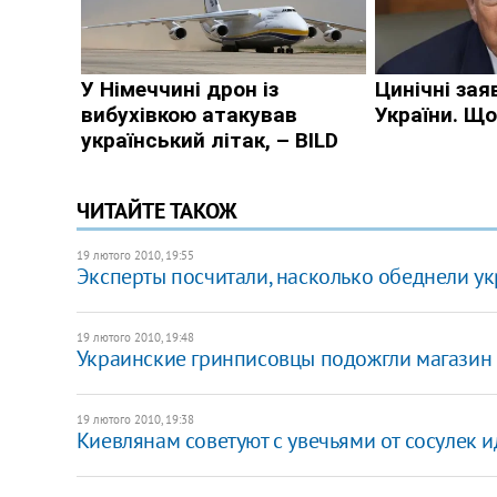
ЧИТАЙТЕ ТАКОЖ
19 лютого 2010, 19:55
Эксперты посчитали, насколько обеднели у
19 лютого 2010, 19:48
Украинские гринписовцы подожгли магазин
19 лютого 2010, 19:38
Киевлянам советуют с увечьями от сосулек и