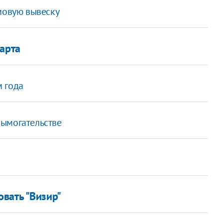
мовую вывеску
арта
 года
вымогательстве
вать "Визир"