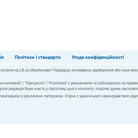
ія
Політики і стандарти
Угода конфіденційності
силання на LB.ua обов'язкове! Передрук, копіювання, відтворення або інше вико
ни компаній" / "Пресреліз" / "Promoted", є рекламними та публікуються на права
 редакція бере участь у підготовці цього контенту і поділяє думки, висловле
 оприлюднені у рекламних матеріалах. Згідно з українським законодавством, від