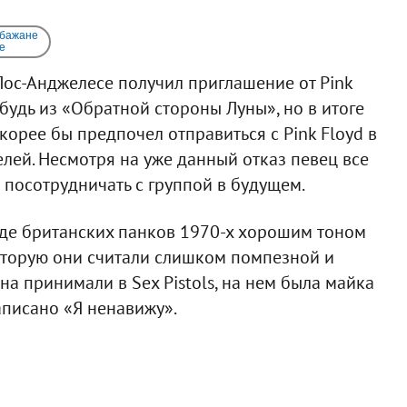
 бажане
e
 Лос-Анджелесе получил приглашение от Pink
ибудь из «Обратной стороны Луны», но в итоге
корее бы предпочел отправиться с Pink Floyd в
телей. Несмотря на уже данный отказ певец все
й посотрудничать с группой в будущем.
еде британских панков 1970-х хорошим тоном
 которую они считали слишком помпезной и
на принимали в Sex Pistols, на нем была майка
написано «Я ненавижу».