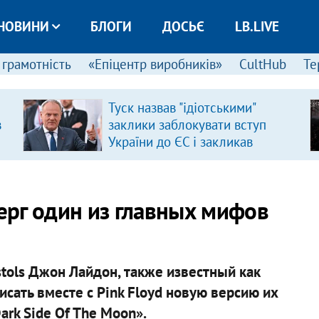
НОВИНИ
БЛОГИ
ДОСЬЄ
LB.LIVE
 грамотність
«Епіцентр виробників»
CultHub
Те
Туск назвав "ідіотськими"
в
заклики заблокувати вступ
України до ЄС і закликав
припинити антиукраїнську
риторику
верг один из главных мифов
stols Джон Лайдон, также известный как
исать вместе с Pink Floyd новую версию их
ark Side Of The Moon».