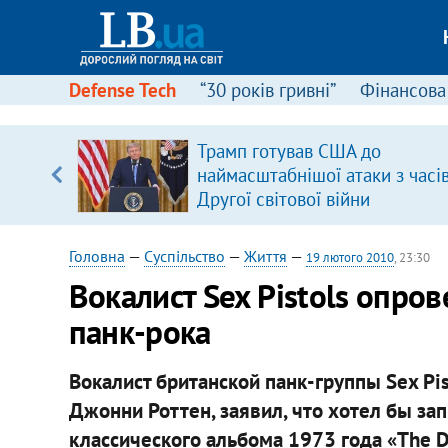
Defense Tech
“30 років гривні”
Фінансова
серця
Трамп готував США до
 кави
наймасштабнішої атаки з часі
Другої світової війни
Головна
—
Суспільство
—
Життя
—
19 лютого 2010
, 23:30
Вокалист Sex Pistols опро
панк-рока
Вокалист британской панк-группы Sex Pi
Джонни Роттен, заявил, что хотел бы зап
классического альбома 1973 года «The D