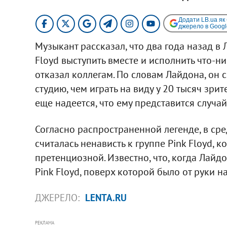
Додати LB.ua як
джерело в Googl
Музыкант рассказал, что два года назад в
Floyd выступить вместе и исполнить что-н
отказал коллегам. По словам Лайдона, он с
студию, чем играть на виду у 20 тысяч зри
еще надеется, что ему представится случа
Согласно распространенной легенде, в ср
считалась ненависть к группе Pink Floyd,
претенциозной. Известно, что, когда Лайдо
Pink Floyd, поверх которой было от руки 
ДЖЕРЕЛО:
LENTA.RU
РЕКЛАМА