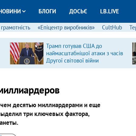
НОВИНИ
БЛОГИ
ДОСЬЄ
LB.LIVE
 грамотність
«Епіцентр виробників»
CultHub
Те
Трамп готував США до
наймасштабнішої атаки з часів
Другої світової війни
 миллиардеров
е чем десятью миллиардерами и еще
ыделил три ключевых фактора,
анеты.