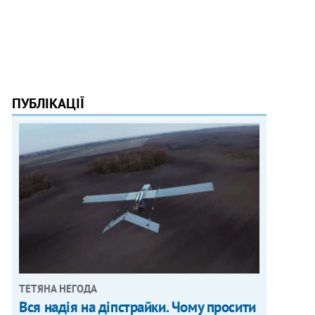
ПУБЛІКАЦІЇ
ТЕТЯНА НЕГОДА
Вся надія на діпстрайки. Чому просити