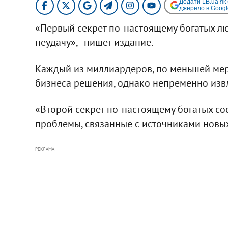
Додати LB.ua як
джерело в Googl
«Первый секрет по-настоящему богатых люд
неудачу», - пишет издание.
Каждый из миллиардеров, по меньшей ме
бизнеса решения, однако непременно извл
«Второй секрет по-настоящему богатых сос
проблемы, связанные с источниками новых 
РЕКЛАМА