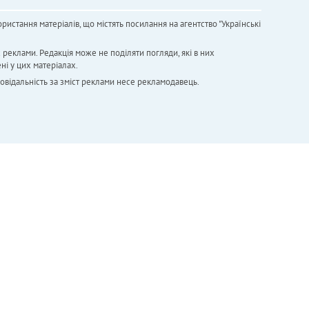
ристання матеріалів, що містять посилання на агентство "Українськi
х реклами. Редакція може не поділяти погляди, які в них
ні у цих матеріалах.
повідальність за зміст реклами несе рекламодавець.