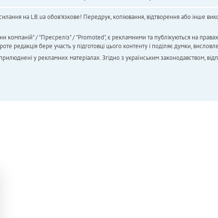
силання на LB.ua обов'язкове! Передрук, копіювання, відтворення або інше вико
ни компаній" / "Пресреліз" / "Promoted", є рекламними та публікуються на права
 редакція бере участь у підготовці цього контенту і поділяє думки, висловле
 оприлюднені у рекламних матеріалах. Згідно з українським законодавством, від