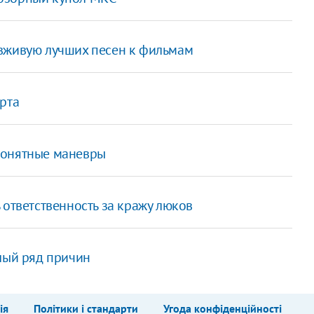
 вживую лучших песен к фильмам
рта
понятные маневры
 ответственность за кражу люков
лый ряд причин
ія
Політики і стандарти
Угода конфіденційності