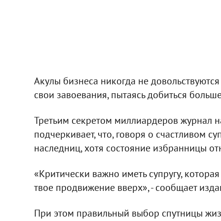
Акулы бизнеса никогда не довольствуются
свои завоевания, пытаясь добиться больше
Третьим секретом миллиардеров журнал на
подчеркивает, что, говоря о счастливом су
наследниц, хотя состояние избранницы от
«Критически важно иметь супругу, которая 
твое продвижение вверх», - сообщает изда
При этом правильный выбор спутницы жиз