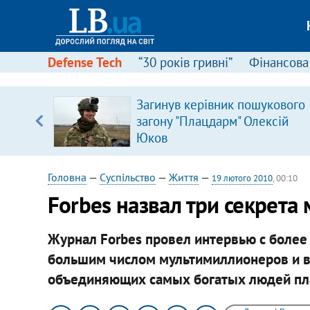
Defense Tech
“30 років гривні”
Фінансова
Загинув керівник пошукового
загону "Плацдарм" Олексій
вщині
Юков
і –
ах
Головна
—
Суспільство
—
Життя
—
19 лютого 2010
, 00:10
Forbes назвал три секрета
Журнал Forbes провел интервью с боле
большим числом мультимиллионеров и в
объединяющих самых богатых людей пл