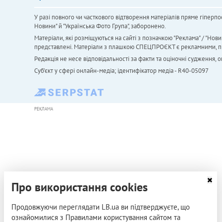
У разі повного чи часткового відтворення матеріалів пряме гіперпо
Новини" й "Українська Фото Група", заборонено.
Матеріали, які розміщуються на сайті з позначкою "Реклама" / "Нови
представлені. Матеріали з плашкою СПЕЦПРОЄКТ є рекламними, проте
Редакція не несе відповідальності за факти та оціночні судження,
Cуб'єкт у сфері онлайн-медіа; ідентифікатор медіа - R40-05097
РЕКЛАМА
Про використання cookies
Продовжуючи переглядати LB.ua ви підтверджуєте, що
ознайомилися з Правилами користування сайтом та