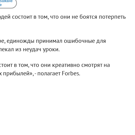
 бажане
e
ей состоит в том, что они не боятся потерпеть
ре, единожды принимал ошибочные для
екал из неудач уроки.
тоит в том, что они креативно смотрят на
прибылей», - полагает Forbes.