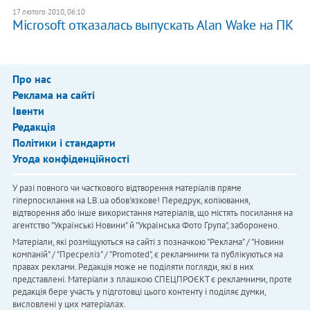
17 лютого 2010, 06:10
Microsoft отказалась выпускать Alan Wake на ПК
Про нас
Реклама на сайті
Івенти
Редакція
Політики і стандарти
Угода конфіденційності
У разі повного чи часткового відтворення матеріалів пряме
гіперпосилання на LB.ua обов'язкове! Передрук, копіювання,
відтворення або інше використання матеріалів, що містять посилання на
агентство "Українськi Новини" й "Українська Фото Група", заборонено.
Матеріали, які розміщуються на сайті з позначкою "Реклама" / "Новини
компаній" / "Пресреліз" / "Promoted", є рекламними та публікуються на
правах реклами. Редакція може не поділяти погляди, які в них
представлені. Матеріали з плашкою СПЕЦПРОЄКТ є рекламними, проте
редакція бере участь у підготовці цього контенту і поділяє думки,
висловлені у цих матеріалах.