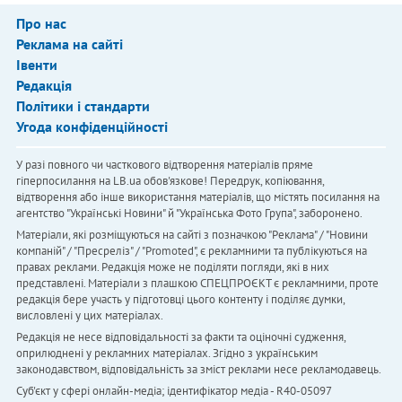
Про нас
Реклама на сайті
Івенти
Редакція
Політики і стандарти
Угода конфіденційності
У разі повного чи часткового відтворення матеріалів пряме
гіперпосилання на LB.ua обов'язкове! Передрук, копіювання,
відтворення або інше використання матеріалів, що містять посилання на
агентство "Українськi Новини" й "Українська Фото Група", заборонено.
Матеріали, які розміщуються на сайті з позначкою "Реклама" / "Новини
компаній" / "Пресреліз" / "Promoted", є рекламними та публікуються на
правах реклами. Редакція може не поділяти погляди, які в них
представлені. Матеріали з плашкою СПЕЦПРОЄКТ є рекламними, проте
редакція бере участь у підготовці цього контенту і поділяє думки,
висловлені у цих матеріалах.
Редакція не несе відповідальності за факти та оціночні судження,
оприлюднені у рекламних матеріалах. Згідно з українським
законодавством, відповідальність за зміст реклами несе рекламодавець.
Cуб'єкт у сфері онлайн-медіа; ідентифікатор медіа - R40-05097